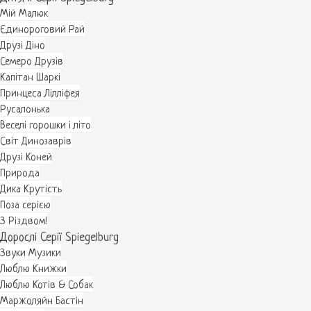
Мій Малюк
Єдинороговий Рай
Друзі Діно
Семеро Друзів
Капітан Шаркі
Принцеса Лілліфея
Русалонька
Веселі горошки і літо
Світ Динозаврів
Друзі Коней
Природа
Дика Крутість
Поза серією
З Різдвом!
Дорослі Серії Spiegelburg
Звуки Музики
Люблю Книжки
Люблю Котів & Собак
Маржоляйн Бастін