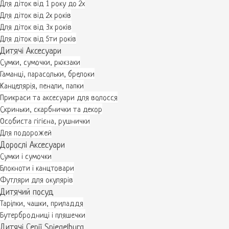
Для діток від 1 року до 2х
Для діток від 2х років
Для діток від 3х років
Для діток від 5ти років
Дитячі Аксесуари
Сумки, сумочки, рюкзаки
Гаманці, парасольки, брелоки
Канцелярія, пенали, папки
Прикраси та аксесуари для волосся
Скриньки, скарбнички та декор
Особиста гігієна, рушнички
Для подорожей
Дорослі Аксесуари
Сумки і сумочки
Блокноти і канцтовари
Футляри для окулярів
Дитячий посуд
Тарілки, чашки, приладдя
Бутербродниці і пляшечки
Дитячі Серії Spiegelburg