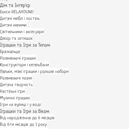
Дім та Інтер'єр
Бокси RELAXOUND
Дитячі меблі і постіль
Дитячі килими
Світильники і аксесуари
Декор та затишок
Іграшки та Ігри за Типом
Брязкальця
Розвиваючі іграшки
Конструктори і кегельбани
Ляльки, м'які іграшки і рольові набори
Розвиваючі пазли
Дитяча творчість
Настільні ігри
Музичні іграшки
Ігри на вулиці і у воді
Іграшки та Ігри за Віком
Від народження до 6 місяців
Від 6ти місяців до 1 року