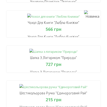
Чашечки-Пірамідки "Тваринки"
559 грн
В Кошик
Чохол Для Книги "Люблю Книжки"
566 грн
Чохол Для Книги "Люблю Книжки"
566 грн
В Кошик
Шапка З Ліхтариком "Природа"
727 грн
Шапка З Ліхтариком "Природа"
727 грн
В Кошик
Шестикольорова Ручка "Єдинороговий Рай"
215 грн