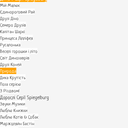
Мій Малюк
Єдинороговий Рай
Друзі Діно
Семеро Друзів
Капітан Шаркі
Принцеса Лілліфея
Русалонька
Веселі горошки і літо
Світ Динозаврів
Друзі Коней
Природа
Дика Крутість
Поза серією
З Різдвом!
Дорослі Серії Spiegelburg
Звуки Музики
Люблю Книжки
Люблю Котів & Собак
Маржоляйн Бастін