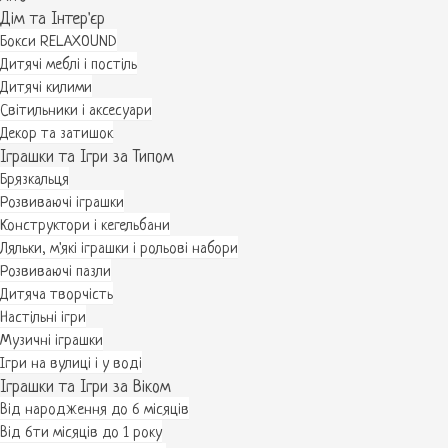
Дім та Інтер'єр
Бокси RELAXOUND
Дитячі меблі і постіль
Дитячі килими
Світильники і аксесуари
Декор та затишок
Іграшки та Ігри за Типом
Брязкальця
Розвиваючі іграшки
Конструктори і кегельбани
Ляльки, м'які іграшки і рольові набори
Розвиваючі пазли
Дитяча творчість
Настільні ігри
Музичні іграшки
Ігри на вулиці і у воді
Іграшки та Ігри за Віком
Від народження до 6 місяців
Від 6ти місяців до 1 року