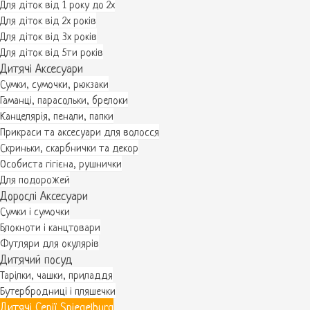
Для діток від 1 року до 2х
Для діток від 2х років
Для діток від 3х років
Для діток від 5ти років
Дитячі Аксесуари
Сумки, сумочки, рюкзаки
Гаманці, парасольки, брелоки
Канцелярія, пенали, папки
Прикраси та аксесуари для волосся
Скриньки, скарбнички та декор
Особиста гігієна, рушнички
Для подорожей
Дорослі Аксесуари
Сумки і сумочки
Блокноти і канцтовари
Футляри для окулярів
Дитячий посуд
Тарілки, чашки, приладдя
Бутербродниці і пляшечки
Дитячі Серії Spiegelburg