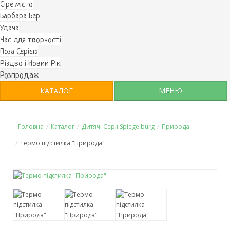
Cіре місто
Барбара Бер
Удача
Час для творчості
Поза Серією
Різдво і Новий Рік
Розпродаж
КАТАЛОГ
МЕНЮ
Головна
/
Каталог
/
Дитячі Серії Spiegelburg
/
Природа
/
Термо підстилка "Природа"