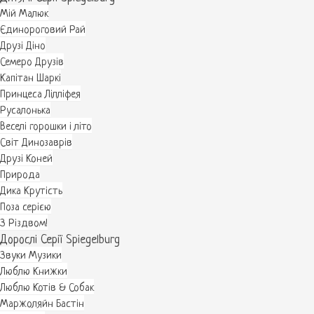
Мій Малюк
Єдинороговий Рай
Друзі Діно
Семеро Друзів
Капітан Шаркі
Принцеса Лілліфея
Русалонька
Веселі горошки і літо
Світ Динозаврів
Друзі Коней
Природа
Дика Крутість
Поза серією
З Різдвом!
Дорослі Серії Spiegelburg
Звуки Музики
Люблю Книжки
Люблю Котів & Собак
Маржоляйн Бастін