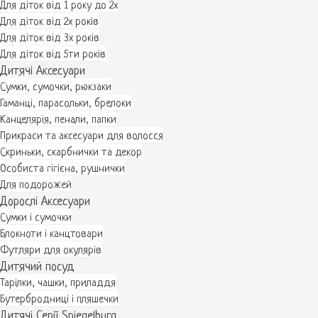
Для діток від 1 року до 2х
Для діток від 2х років
Для діток від 3х років
Для діток від 5ти років
Дитячі Аксесуари
Сумки, сумочки, рюкзаки
Гаманці, парасольки, брелоки
Канцелярія, пенали, папки
Прикраси та аксесуари для волосся
Скриньки, скарбнички та декор
Особиста гігієна, рушнички
Для подорожей
Дорослі Аксесуари
Сумки і сумочки
Блокноти і канцтовари
Футляри для окулярів
Дитячий посуд
Тарілки, чашки, приладдя
Бутербродниці і пляшечки
Дитячі Серії Spiegelburg