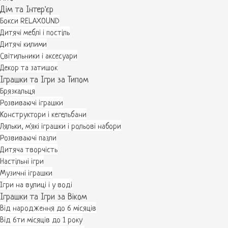
Дім та Інтер'єр
Бокси RELAXOUND
Дитячі меблі і постіль
Дитячі килими
Світильники і аксесуари
Декор та затишок
Іграшки та Ігри за Типом
Брязкальця
Розвиваючі іграшки
Конструктори і кегельбани
Ляльки, м'які іграшки і рольові набори
Розвиваючі пазли
Дитяча творчість
Настільні ігри
Музичні іграшки
Ігри на вулиці і у воді
Іграшки та Ігри за Віком
Від народження до 6 місяців
Від 6ти місяців до 1 року