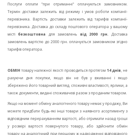
Послуги оплати "при отриманні" оплачуються замовником.
Термін доставки залежить від режиму і умов роботи компанії-
перевізника. Вартість доставки залежить від тарифів компанії-
перевізника. Доставка до складу поштового оператора у вашому
місті
безкоштовна
для замовлень
від 2000 грн.
Доставка
замовлень вартістю до 2000 грн. оплачується замовником згідно
тарифів оператора.
ОБМІН
товару належної якості проводиться протягом
14 днів
, не
рахуючи дня покупки, якщо він не був у вживанні і якщо
збережено його товарний вигляд, споживчі властивості, ярлики, а
також документи, видані споживачеві разом з проданим товаром.
Якщо на момент обміну аналогічного товару немає у продажу, Ви
можете придбати будь-які інші товари з наявного асортименту з
відповідним перерахуванням вартості, або отримати назад гроші
у розмірі вартості повернутого товару, або здійснити обмін
товару на аналогічний при першому ж надходженні відповідного