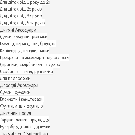
Для діток від 1 року до 2х
Для діток від 2х років
Для діток від 3х років
Для діток від 5ти років
Дитячі Аксесуари
Сумки, сумочки, рюкзаки
Гаманці, парасольки, брелоки
Канцелярія, пенали, папки
Прикраси та аксесуари для волосся
Скриньки, скарбнички та декор
Особиста гігієна, рушнички
Для подорожей
Дорослі Аксесуари
Сумки і сумочки
Блокноти і канцтовари
Футляри для окулярів
Дитячий посуд
Тарілки, чашки, приладдя
Бутербродниці і пляшечки
Дитячі Серії Spiegelburg