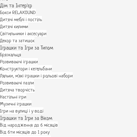
Дім та Інтер'єр
Бокси RELAXOUND
Дитячі меблі і постіль
Дитячі килими
Світильники і аксесуари
Декор та затишок
Іграшки та Ігри за Типом
Брязкальця
Розвиваючі іграшки
Конструктори і кегельбани
Ляльки, м'які іграшки і рольові набори
Розвиваючі пазли
Дитяча творчість
Настільні ігри
Музичні іграшки
Ігри на вулиці і у воді
Іграшки та Ігри за Віком
Від народження до 6 місяців
Від 6ти місяців до 1 року