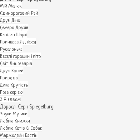
Мій Малюк
Єдинороговий Рай
Друзі Діно
Семеро Друзів
Капітан Шаркі
Принцеса Лілліфея
Русалонька
Веселі горошки і літо
Світ Динозаврів
Друзі Коней
Природа
Дика Крутість
Поза серією
З Різдвом!
Дорослі Серії Spiegelburg
Звуки Музики
Люблю Книжки
Люблю Котів & Собак
Маржоляйн Бастін