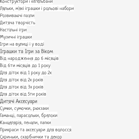
Конструктори і кегельбани
Ляльки, м'які іграшки і рольові набори
Розвиваючі пазли
Дитяча творчість
Настільні ігри
Музичні іграшки
Ігри на вулиці і у воді
Іграшки та Ігри за Віком
Від народження до 6 місяців
Від 6ти місяців до 1 року
Для діток від 1 року до 2х
Для діток від 2х років
Для діток від 3х років
Для діток від 5ти років
Дитячі Аксесуари
Сумки, сумочки, рюкзаки
Гаманці, парасольки, брелоки
Канцелярія, пенали, папки
Прикраси та аксесуари для волосся
Скриньки, скарбнички та декор