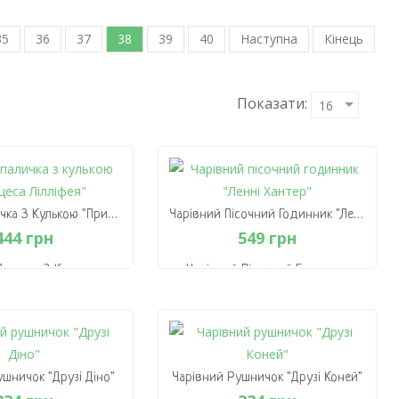
35
36
37
38
39
40
Наступна
Кінець
Показати:
Чарівна Паличка З Кулькою "Принцеса Лілліфея"
Чарівний Пісочний Годинник "Ленні Хантер"
444 грн
549 грн
Паличка З Кулькою
Чарівний Пісочний Годинник
цеса Лілліфея"
"Ленні Хантер"
444 грн
549 грн
 Кошик
В Кошик
ушничок "Друзі Діно"
Чарівний Рушничок "Друзі Коней"