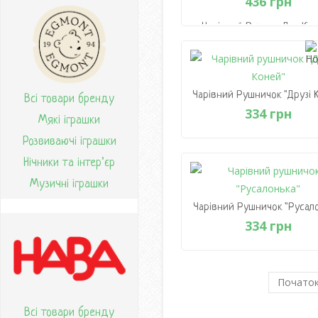
436 грн
Чарівний Рушник Для Кел
"Сіре Місто"
436 грн
В Кошик
Чарівний Рушничок "Друзі 
Всі товари бренду
334 грн
Мякі іграшки
Розвиваючі іграшки
Чарівний Рушничок "Друзі 
Нічники та інтер’єр
334 грн
Музичні іграшки
В Кошик
Чарівний Рушничок "Русало
334 грн
Чарівний Рушничок "Русало
334 грн
Почато
Всі товари бренду