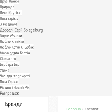
Друзі Коней
Природа
Дика Крутість
Поза серією
З Різдвом!
Дорослі Серії Spiegelburg
Звуки Музики
Люблю Книжки
Люблю Котів & Собак
Маржоляйн Бастін
Cіре місто
Барбара Бер
Удача
Час для творчості
Поза Серією
Різдво і Новий Рік
Розпродаж
Бренди
Головна
/
Каталог