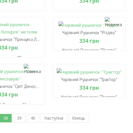
334 грн
334 грн
ушничок "Друзі Діно"
Чарівний Рушничок "Друзі Коней"
334 грн
334 грн
Чарівний Рушничок "Різдво"
 Кошик
В Кошик
334 грн
Чарівний Рушничок "Принцеса Лілліфея" Метелик
334 грн
Чарівний Рушничок "Різдво"
334 грн
Рушничок "Принцеса
іфея" Метелик
334 грн
В Кошик
Чарівний Рушничок "Трактор"
 Кошик
334 грн
Чарівний Рушничок "Світ Динозаврів"
334 грн
Чарівний Рушничок "Трактор"
334 грн
й Рушничок "Світ
инозаврів"
334 грн
38
39
40
Наступна
Кінець
В Кошик