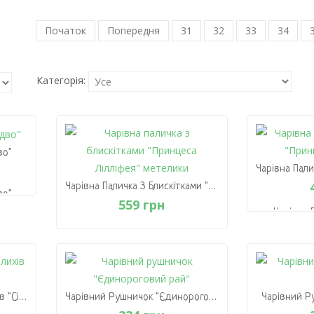
Початок
Попередня
31
32
33
34
Категорія:
во"
Чарівна Паличка З Блискітками "Принцеса Лілліфея" Метелики
во"
559 грн
Чарівна 
"Прин
Чарівна Паличка З Блискітками
"Принцеса Лілліфея" Метелики
559 грн
В
Чарівний Рушник Для Келихів "Сіре Місто"
Чарівний Рушничок "Єдинороговий Рай"
Чарівний Р