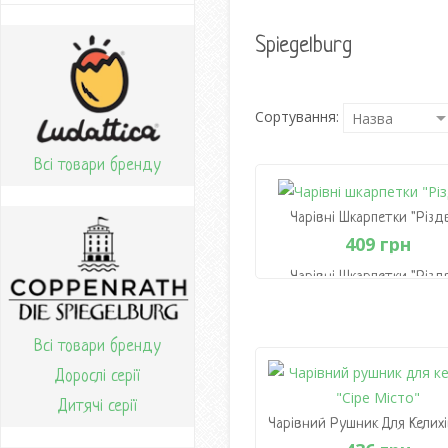
Spiegelburg
Сортування:
Всі товари бренду
Чарівні Шкарпетки "Різд
409 грн
Чарівні Шкарпетки "Різд
409 грн
Всі товари бренду
В Кошик
Дорослі серії
Дитячі серії