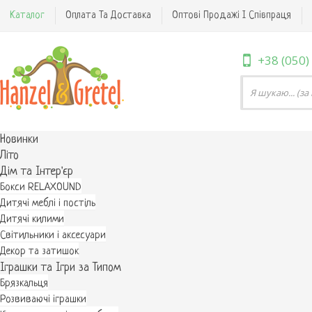
Каталог
Оплата Та Доставка
Оптові Продажі І Співпраця
+38 (050)
Новинки
Літо
Дім та Інтер'єр
Бокси RELAXOUND
Дитячі меблі і постіль
Дитячі килими
Світильники і аксесуари
Декор та затишок
Іграшки та Ігри за Типом
Брязкальця
Розвиваючі іграшки