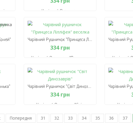
В Кошик
334 грн
ихів
Чарівний Рушничок
"Єдинороговий Рай"
Чарівний Р
334 грн
В Кошик
В
Коней"
Чарівний Рушничок "Принцеса Лілліфея" Веселка
334 грн
Чарівний Рушничок "Принцеса
Чарівний 
Коней"
Лілліфея" Веселка
Лілл
334 грн
В Кошик
В
нька"
Чарівний Рушничок "Світ Динозаврів"
334 грн
Чарівний Рушничок "Світ
Чарівни
нька"
Динозаврів"
Д
к
Попередня
31
334 грн
32
33
34
35
36
37