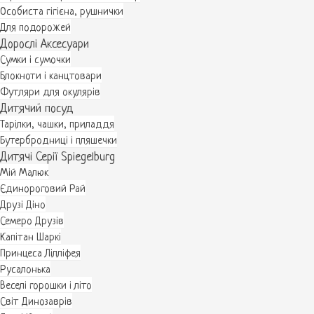
Особиста гігієна, рушнички
Для подорожей
Дорослі Аксесуари
Сумки і сумочки
Блокноти і канцтовари
Футляри для окулярів
Дитячий посуд
Тарілки, чашки, приладдя
Бутербродниці і пляшечки
Дитячі Серії Spiegelburg
Мій Малюк
Єдинороговий Рай
Друзі Діно
Семеро Друзів
Капітан Шаркі
Принцеса Лілліфея
Русалонька
Веселі горошки і літо
Світ Динозаврів