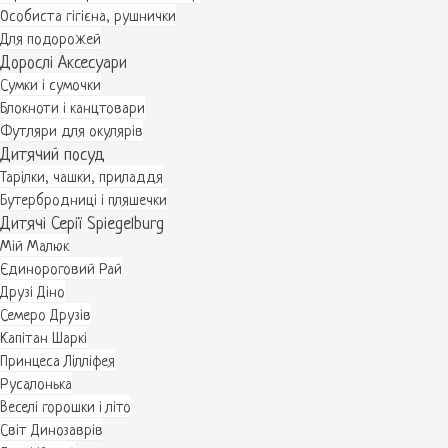
Особиста гігієна, рушнички
Для подорожей
Дорослі Аксесуари
Сумки і сумочки
Блокноти і канцтовари
Футляри для окулярів
Дитячий посуд
Тарілки, чашки, приладдя
Бутербродниці і пляшечки
Дитячі Серії Spiegelburg
Мій Малюк
Єдинороговий Рай
Друзі Діно
Семеро Друзів
Капітан Шаркі
Принцеса Лілліфея
Русалонька
Веселі горошки і літо
Світ Динозаврів