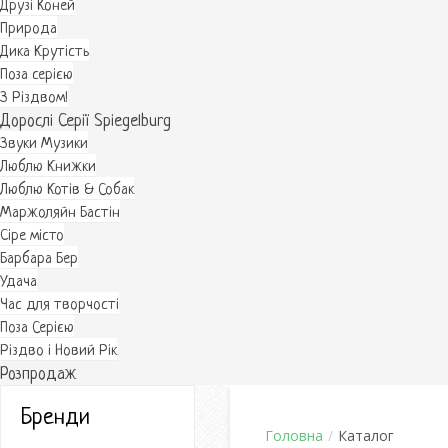
Друзі Коней
Природа
Дика Крутість
Поза серією
З Різдвом!
Дорослі Серії Spiegelburg
Звуки Музики
Люблю Книжки
Люблю Котів & Собак
Маржоляйн Бастін
Cіре місто
Барбара Бер
Удача
Час для творчості
Поза Серією
Різдво і Новий Рік
Розпродаж
Бренди
Головна
/
Каталог