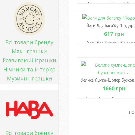
Брязкальце-Кільце З Чис
Бавовни "Носоріг"
951 грн
Ваги Для Багажу "Подор
В Кошик
617 грн
Всі товари бренду
Ваги Для Багажу "Подор
Мякі іграшки
617 грн
Розвиваючі іграшки
В Кошик
Нічники та інтер’єр
Музичні іграшки
1660 грн
Велика Сумка-Шопер Бузк
Жовта
1660 грн
По
В Кошик
Всі товари бренду