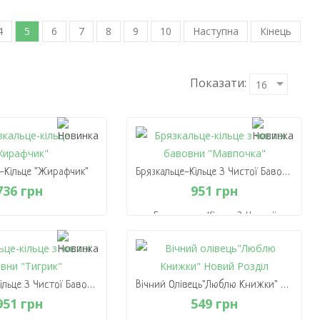
4
5
6
7
8
9
10
Наступна
Кінець
Показати:
-Кільце "Жирафчик"
Брязкальце-Кільце З Чистої Бавовни "Мавпочка"
736 грн
951 грн
Брязкальце-Кільце З Чистої
-Кільце "Жирафчик"
Бавовни "Мавпочка"
736 грн
951 грн
 Кошик
В Кошик
Брязкальце-Кільце З Чистої Бавовни "Тигрик"
Вічний Олівець"Люблю Книжки" Новий Розділ
951 грн
549 грн