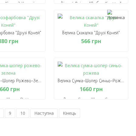
це-Кільце З Чистої
Вічний Олівець"Люблю Книжки"
вни "Тигрик"
Новий Розділ
951 грн
549 грн
 Кошик
В Кошик
арбовка "Друзі Коней"
Велика Скакалка "Друзі Коней"
380 грн
566 грн
арбовка "Друзі Коней"
Велика Скакалка "Друзі Коней"
380 грн
566 грн
 Кошик
В Кошик
Велика Сумка-Шопер Рожево-Зелена
Велика Сумка-Шопер Синьо-Рожева
660 грн
1660 грн
мка-Шопер Рожево-
Велика Сумка-Шопер Синьо-
Зелена
Рожева
660 грн
9
10
Наступна
Кінець
1660 грн
 Кошик
В Кошик