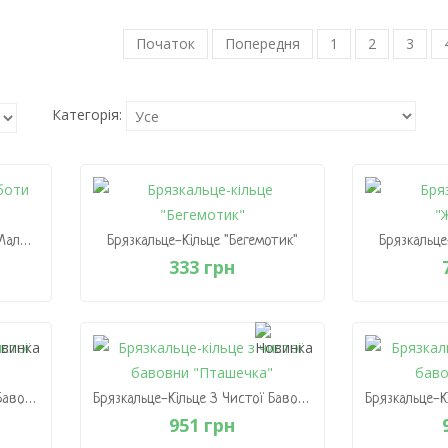
Початок
Попередня
1
2
3
Категорія:
Брязкальце Ручної Роботи "Малюк"
Брязкальце-Кільце "Бегемотик"
Брязкальце
333 грн
ти
Брязкальце-Кільце "Бегемотик"
Брязкальце
333 грн
В Кошик
В
Брязкальце-Кільце З Чистої Бавовни "Носоріг"
Брязкальце-Кільце З Чистої Бавовни "Пташечка"
951 грн