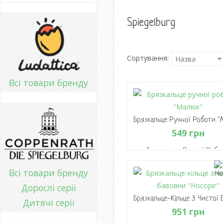
Spiegelburg
Сортування:
Всі товари бренду
549 грн
Брязкальце Ручної Робо
"Малюк"
Всі товари бренду
549 грн
Дорослі серії
В Кошик
Дитячі серії
951 грн