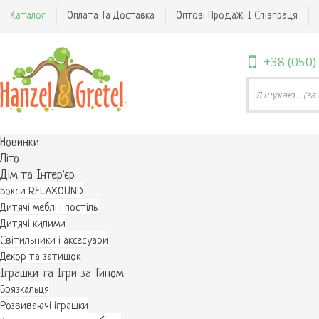
Каталог
Оплата Та Доставка
Оптові Продажі І Співпраця
+38 (050)
Новинки
Літо
Дім та Інтер'єр
Бокси RELAXOUND
Дитячі меблі і постіль
Дитячі килими
Світильники і аксесуари
Декор та затишок
Іграшки та Ігри за Типом
Брязкальця
Розвиваючі іграшки