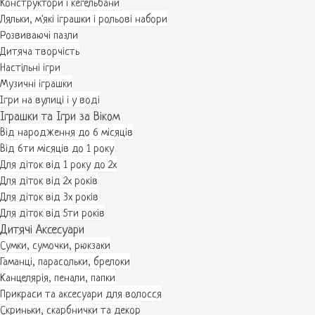
Конструктори і кегельбани
Ляльки, м'які іграшки і рольові набори
Розвиваючі пазли
Дитяча творчість
Настільні ігри
Музичні іграшки
Ігри на вулиці і у воді
Іграшки та Ігри за Віком
Від народження до 6 місяців
Від 6ти місяців до 1 року
Для діток від 1 року до 2х
Для діток від 2х років
Для діток від 3х років
Для діток від 5ти років
Дитячі Аксесуари
Сумки, сумочки, рюкзаки
Гаманці, парасольки, брелоки
Канцелярія, пенали, папки
Прикраси та аксесуари для волосся
Скриньки, скарбнички та декор