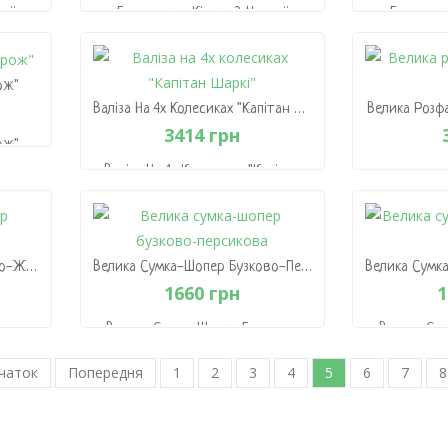
тої
Брязкальце-Кільце З Чистої
Брязкаль
Бавовни "Пташечка"
Баво
951 грн
ож"
В Кошик
В
Валіза На 4х Колесиках "Капітан Шаркі"
Велика Розф
3414 грн
ож"
Валіза На 4х Колесиках "Капітан
Шаркі"
Велика Розф
3414 грн
В Кошик
В
Велика Сумка-Шопер Бузково-Жовта
Велика Сумка-Шопер Бузково-Персикова
1660 грн
1
ово-
Велика Сумка-Шопер Бузково-
Велика Су
Персикова
чаток
Попередня
1660 грн
1
2
3
4
5
6
7
1
8
В Кошик
В