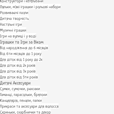
Конструктори і кегельбани
Ляльки, м'які іграшки і рольові набори
Розвиваючі пазли
Дитяча творчість
Настільні ігри
Музичні іграшки
Ігри на вулиці і у воді
Іграшки та Ігри за Віком
Від народження до 6 місяців
Від 6ти місяців до 1 року
Для діток від 1 року до 2х
Для діток від 2х років
Для діток від 3х років
Для діток від 5ти років
Дитячі Аксесуари
Сумки, сумочки, рюкзаки
Гаманці, парасольки, брелоки
Канцелярія, пенали, папки
Прикраси та аксесуари для волосся
Скриньки, скарбнички та декор