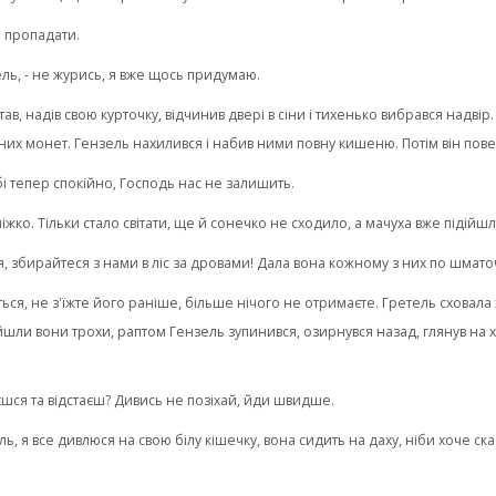
я пропадати.
зель, - не журись, я вже щось придумаю.
став, надів свою курточку, відчинив двері в сіни і тихенько вибрався надвір
них монет. Гензель нахилився і набив ними повну кишеню. Потім він пове
бі тепер спокійно, Господь нас не залишить.
 ліжко. Тільки стало світати, ще й сонечко не сходило, а мачуха вже підійшл
ся, збирайтеся з нами в ліс за дровами! Дала вона кожному з них по шматоч
іться, не з'їжте його раніше, більше нічого не отримаєте. Гретель сховала
шли вони трохи, раптом Гензель зупинився, озирнувся назад, глянув на хат
аєшся та відстаєш? Дивись не позіхай, йди швидше.
зель, я все дивлюся на свою білу кішечку, вона сидить на даху, ніби хоче ск