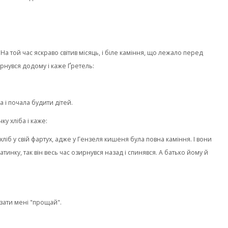
. На той час яскраво світив місяць, і біле каміння, що лежало перед
рнувся додому і каже Ґретель:
а і почала будити дітей.
ку хліба і каже:
 хліб у свій фартух, адже у Гензеля кишеня була повна каміння. І вони
инку, так він весь час озирнувся назад і спинявся. А батько йому й
азати мені "прощай".