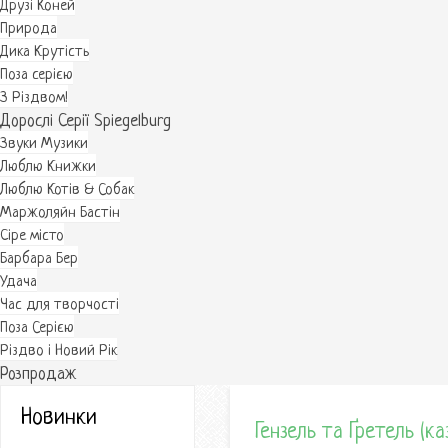
Друзі Коней
Природа
Дика Крутість
Поза серією
З Різдвом!
Дорослі Серії Spiegelburg
Звуки Музики
Люблю Книжки
Люблю Котів & Собак
Маржоляйн Бастін
Cіре місто
Барбара Бер
Удача
Час для творчості
Поза Серією
Різдво і Новий Рік
Розпродаж
Новинки
Гензель та Ґретель (ка