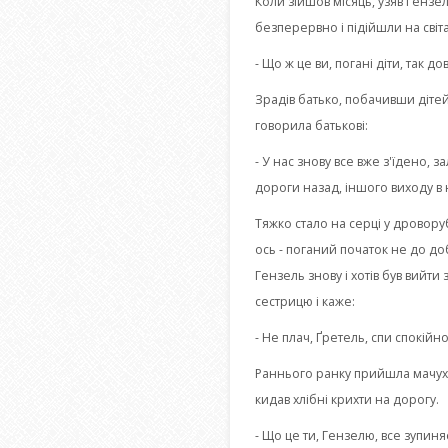
Коли зійшов місяць, узяв Гензел
безперервно і підійшли на світа
- Що ж це ви, погані діти, так д
Зрадів батько, побачивши дітей,
говорила батькові:
- У нас знову все вже з'їдено, 
дороги назад, іншого виходу в 
Тяжко стало на серці у дроворуб
ось - поганий початок не до доб
Гензель знову і хотів був вийти 
сестрицю і каже:
- Не плач, Ґретель, спи спокійн
Раннього ранку прийшла мачуха 
кидав хлібні крихти на дорогу.
- Що це ти, Гензелю, все зупиня