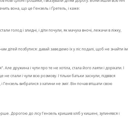
ов нові срібні грошики, і вказували дітям дорогу. Вони йшли всю ніч
ачить вона, що це Гензель і Ґретель, і каже:
ли голод і злидні, і діти почули, як мачуха вночі, лежачи в ліжку,
нам дітей позбутися: давай заведемо їх у ліс подалі, щоб не знайти їм
 Але дружина і чути про те не хотіла, стала його лаяти і дорікати. І
 не спали і чули всю розмову. І тільки батьки заснули, підвівся
, і Гензель вибратися з хатини не зміг. Він почав втішати свою
ерше. Дорогою до лісу Гензель кришив хліб у кишені, зупинявся і