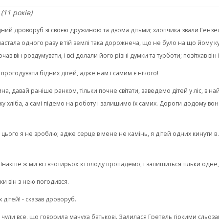
(11 років)
ідний дроворуб зі своєю дружиною та двома дітьми; хлопчика звали Гензель
стала одного разу в тій землі така дорожнеча, що не було на що йому купи
очав він роздумувати, і всі долали його різні думки та турботи; позітхав він
прогодувати бідних дітей, адже нам і самим є нічого!
на, давай раніше ранком, тільки почне світати, заведемо дітей у ліс, в н
 хліба, а самі підемо на роботу і залишимо їх самих. Дороги додому вони 
- цього я не зроблю; адже серце в мене не камінь, я дітей одних кинути в 
 - Інакше ж ми всі вчотирьох з голоду пропадемо, і залишиться тільки одне,
ки він з нею погодився.
 дітей! - сказав дроворуб.
і чули все, що говорила мачуха батькові. Залилася Гретель гіркими сльоза