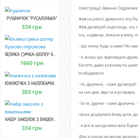
Ілюстрації Іванна Седлачик 
РУШНИЧОК "РУСАЛОНЬКА"
Жив на узліссі дрімучого лісу б
334 грн
Жив дроворуб надголодь; ось на
ось, надвечір, лежачи в ліжку, п
- Що тепер буде з нами? Як нам 
ВЕЛИКА СУМКА-ШОПЕР БУЗКОВО-ПЕРСИКОВА
- А знаєш що, відповідала дружи
1660 грн
багаття, дамо кожному по шматку
позбудемося.
КНИЖЕЧКА З НАЛІПКАМИ "ДРУЗІ КОНЕЙ"
- Ні, дружино, - каже дроворуб 
303 грн
на них дикі звірі та їх розірвуть.
- Ех ти, дурню! - каже дружина.
І вона дошкуляла йому доти, до
НАБІР ЗАКОЛОК З ВИШЕНЬКАМИ "ПРИНЦЕСА ЛІЛЛІФЕЯ"
- А все ж шкода мені моїх бідних
334 грн
Діти з голоду не могли заснути 