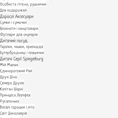
Особиста гігієна, рушнички
Для подорожей
Дорослі Аксесуари
Сумки і сумочки
Блокноти і канцтовари
Футляри для окулярів
Дитячий посуд
Тарілки, чашки, приладдя
Бутербродниці і пляшечки
Дитячі Серії Spiegelburg
Мій Малюк
Єдинороговий Рай
Друзі Діно
Семеро Друзів
Капітан Шаркі
Принцеса Лілліфея
Русалонька
Веселі горошки і літо
Світ Динозаврів