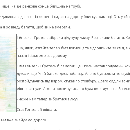
воя кішечка, це ранкове сонце блищить на трубі.
 дивився, а діставав із кишені і кидав на дорогу блискучі камінці. Ось увій
, а я розведу багаття, щоб ви не змерзли.
Ге
нзель і Гретель зібрали цілу купу хмизу. Розпалили багаття. 
- Ну, дітки, лягайте тепер біля вогнища та відпочиньте як слід, 
назад і візьмемо вас додому.
Сіли Гензель і Ґретель біля вогнища, і коли настав полудень, кож
думали, що їхній батько десь поблизу. Але то був зовсім не стукі
розгойдуючись під вітром, стукав по стовбуру. Довго сиділи вони 
міцно заснули. А коли прокинулися, то була вже глуха ніч. Запла
- Як же нам тепер вибратися з лісу?
Став Гензель її втішати.
 і ми вже знайдемо дорогу.