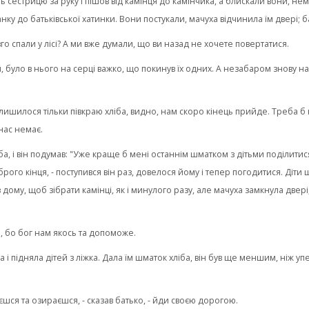
ь сестрицю за руку і пішов від камінця до камінчика, а блискали вони, нем
нку до батьківської хатинки. Вони постукали, мачуха відчинила їм двері; б
овго спали у лісі? А ми вже думали, що ви назад не хочете повертатися.
 було в нього на серці важко, що покинув їх одних. А незабаром знову наста
залишилося тільки півкраю хліба, видно, нам скоро кінець прийде. Треба б 
нас немає.
а, і він подумав: "Уже краще б мені останнім шматком з дітьми поділитися".
рого кінця, - поступився він раз, довелося йому і тепер погодитися. Діти ще
з дому, щоб зібрати камінці, як і минулого разу, але мачуха замкнула двері
о, бо бог нам якось та допоможе.
і підняла дітей з ліжка. Дала їм шматок хліба, він був ще меншим, ніж уп
єшся та озираєшся, - сказав батько, - йди своєю дорогою.