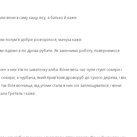
шли вони в саму хащу лісу, а батько й каже:
Коли полум'я добре розгорілося, мачуха каже:
а ми підемо в ліс дрова рубати. Як закінчимо роботу, повернемося
ен з них з'їв по шматочку хліба. Вони весь час чули стукіт сокири і
т сокири, а чурбана, який прив'язав дроворуб до сухого дерева, і він,
так біля вогнища, від утоми стали в них очі заплющуватися, і вони
кала Ґретель і каже: