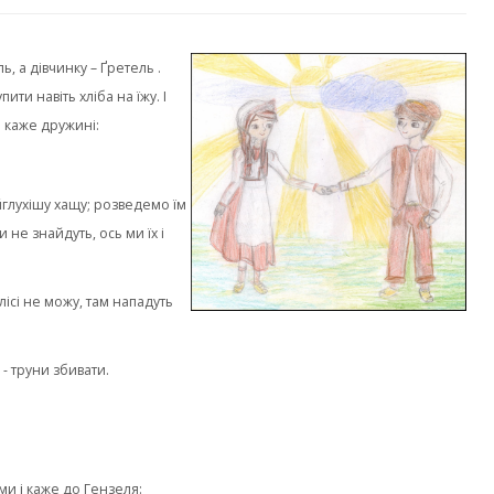
, а дівчинку – Ґретель .
ти навіть хліба на їжу. І
 і каже дружині:
айглухішу хащу; розведемо їм
не знайдуть, ось ми їх і
лісі не можу, там нападуть
 - труни збивати.
ми і каже до Гензеля: