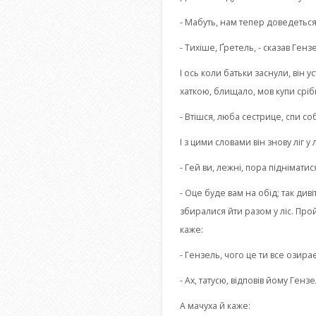
- Мабуть, нам тепер доведетьс
- Тихіше, Ґретель, - сказав Ген
І ось коли батьки заснули, він у
хаткою, блищало, мов купи сріб
- Втішся, люба сестрице, спи со
І з цими словами він знову ліг у
- Гей ви, лежні, пора піднімати
- Оце буде вам на обід; так див
збиралися йти разом у ліс. Прой
каже:
- Гензель, чого це ти все озир
- Ах, татусю, відповів йому Ген
А мачуха й каже: