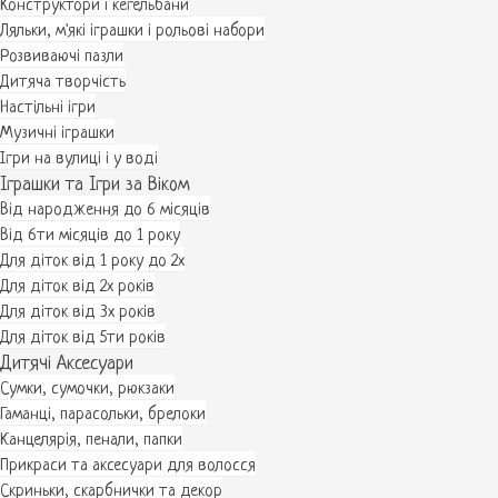
Конструктори і кегельбани
Ляльки, м'які іграшки і рольові набори
Розвиваючі пазли
Дитяча творчість
Настільні ігри
Музичні іграшки
Ігри на вулиці і у воді
Іграшки та Ігри за Віком
Від народження до 6 місяців
Від 6ти місяців до 1 року
Для діток від 1 року до 2х
Для діток від 2х років
Для діток від 3х років
Для діток від 5ти років
Дитячі Аксесуари
Сумки, сумочки, рюкзаки
Гаманці, парасольки, брелоки
Канцелярія, пенали, папки
Прикраси та аксесуари для волосся
Скриньки, скарбнички та декор