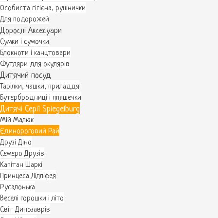
Особиста гігієна, рушнички
Для подорожей
Дорослі Аксесуари
Сумки і сумочки
Блокноти і канцтовари
Футляри для окулярів
Дитячий посуд
Тарілки, чашки, приладдя
Бутербродниці і пляшечки
Дитячі Серії Spiegelburg
Мій Малюк
Єдинороговий Рай
Друзі Діно
Семеро Друзів
Капітан Шаркі
Принцеса Лілліфея
Русалонька
Веселі горошки і літо
Світ Динозаврів