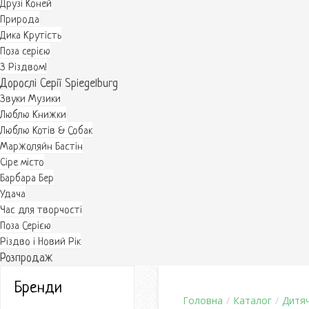
Друзі Коней
Природа
Дика Крутість
Поза серією
З Різдвом!
Дорослі Серії Spiegelburg
Звуки Музики
Люблю Книжки
Люблю Котів & Собак
Маржоляйн Бастін
Cіре місто
Барбара Бер
Удача
Час для творчості
Поза Серією
Різдво і Новий Рік
Розпродаж
Бренди
Головна
/
Каталог
/
Дитяч