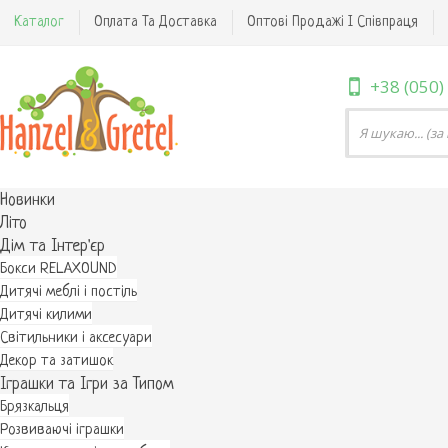
Каталог
Оплата Та Доставка
Оптові Продажі І Співпраця
+38 (050)
Новинки
Літо
Дім та Інтер'єр
Бокси RELAXOUND
Дитячі меблі і постіль
Дитячі килими
Світильники і аксесуари
Декор та затишок
Іграшки та Ігри за Типом
Брязкальця
Розвиваючі іграшки