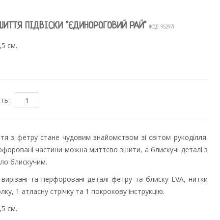
ШИТТЯ ПІДВІСКИ "ЄДИНОРОГОВИЙ РАЙ"
(КОД:
95297
)
5 см.
сть:
тя з фетру стане чудовим знайомством зі світом рукоділля.
рфоровані частини можна миттєво зшити, а блискучі деталі з
ло блискучим.
вирізані та перфоровані деталі фетру та блиску EVA, нитки
лку, 1 атласну стрічку та 1 покрокову інструкцію.
5 см.