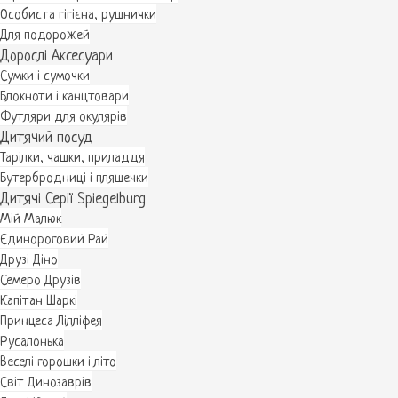
Особиста гігієна, рушнички
Для подорожей
Дорослі Аксесуари
Сумки і сумочки
Блокноти і канцтовари
Футляри для окулярів
Дитячий посуд
Тарілки, чашки, приладдя
Бутербродниці і пляшечки
Дитячі Серії Spiegelburg
Мій Малюк
Єдинороговий Рай
Друзі Діно
Семеро Друзів
Капітан Шаркі
Принцеса Лілліфея
Русалонька
Веселі горошки і літо
Світ Динозаврів