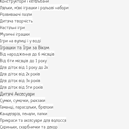
Конструктори і кегельбани
Ляльки, м'які іграшки і рольові набори
Розвиваючі пазли
Дитяча творчість
Настільні ігри
Музичні іграшки
Ігри на вулиці і у воді
Іграшки та Ігри за Віком
Від народження до 6 місяців
Від 6ти місяців до 1 року
Для діток від 1 року до 2х
Для діток від 2х років
Для діток від 3х років
Для діток від 5ти років
Дитячі Аксесуари
Сумки, сумочки, рюкзаки
Гаманці, парасольки, брелоки
Канцелярія, пенали, папки
Прикраси та аксесуари для волосся
Скриньки, скарбнички та декор