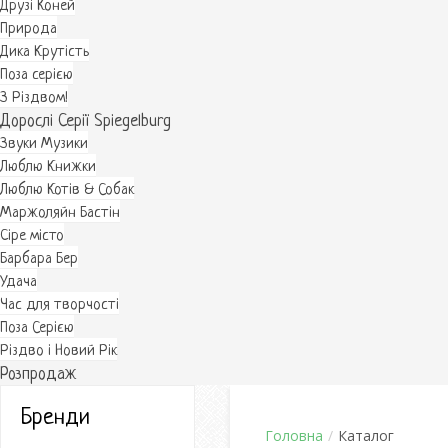
Друзі Коней
Природа
Дика Крутість
Поза серією
З Різдвом!
Дорослі Серії Spiegelburg
Звуки Музики
Люблю Книжки
Люблю Котів & Собак
Маржоляйн Бастін
Cіре місто
Барбара Бер
Удача
Час для творчості
Поза Серією
Різдво і Новий Рік
Розпродаж
Бренди
Головна
/
Каталог