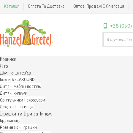
Каталог
Оплата Та Доставка
Оптові Продажі І Співпраця
+38 (050)
Новинки
Літо
Дім та Інтер'єр
Бокси RELAXOUND
Дитячі меблі і постіль
Дитячі килими
Світильники і аксесуари
Декор та затишок
Іграшки та Ігри за Типом
Брязкальця
Розвиваючі іграшки