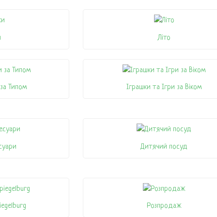
и
Літо
 за Типом
Іграшки та Ігри за Віком
суари
Дитячий посуд
iegelburg
Розпродаж