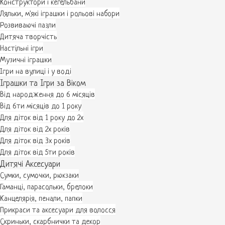
Конструктори і кегельбани
Ляльки, м'які іграшки і рольові набори
Розвиваючі пазли
Дитяча творчість
Настільні ігри
Музичні іграшки
Ігри на вулиці і у воді
Іграшки та Ігри за Віком
Від народження до 6 місяців
Від 6ти місяців до 1 року
Для діток від 1 року до 2х
Для діток від 2х років
Для діток від 3х років
Для діток від 5ти років
Дитячі Аксесуари
Сумки, сумочки, рюкзаки
Гаманці, парасольки, брелоки
Канцелярія, пенали, папки
Прикраси та аксесуари для волосся
Скриньки, скарбнички та декор