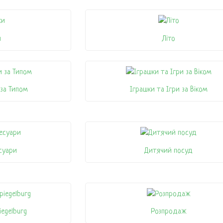
и
Літо
 за Типом
Іграшки та Ігри за Віком
суари
Дитячий посуд
iegelburg
Розпродаж