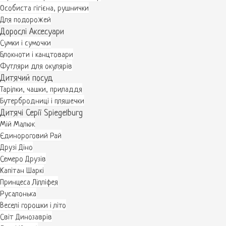
Особиста гігієна, рушнички
Для подорожей
Дорослі Аксесуари
Сумки і сумочки
Блокноти і канцтовари
Футляри для окулярів
Дитячий посуд
Тарілки, чашки, приладдя
Бутербродниці і пляшечки
Дитячі Серії Spiegelburg
Мій Малюк
Єдинороговий Рай
Друзі Діно
Семеро Друзів
Капітан Шаркі
Принцеса Лілліфея
Русалонька
Веселі горошки і літо
Світ Динозаврів