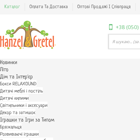
Каталог
Оплата Та Доставка
Оптові Продажі І Співпраця
+38 (050)
Новинки
Літо
Дім та Інтер'єр
Бокси RELAXOUND
Дитячі меблі і постіль
Дитячі килими
Світильники і аксесуари
Декор та затишок
Іграшки та Ігри за Типом
Брязкальця
Розвиваючі іграшки