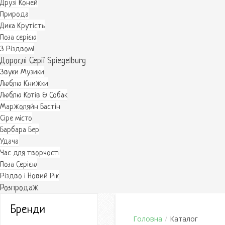
Друзі Коней
Природа
Дика Крутість
Поза серією
З Різдвом!
Дорослі Серії Spiegelburg
Звуки Музики
Люблю Книжки
Люблю Котів & Собак
Маржоляйн Бастін
Cіре місто
Барбара Бер
Удача
Час для творчості
Поза Серією
Різдво і Новий Рік
Розпродаж
Бренди
Головна
/
Каталог