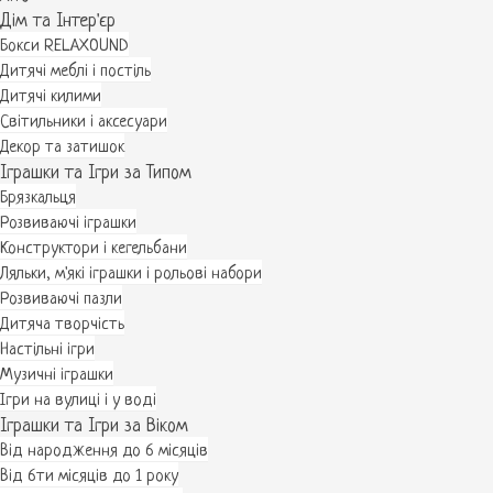
Дім та Інтер'єр
Бокси RELAXOUND
Дитячі меблі і постіль
Дитячі килими
Світильники і аксесуари
Декор та затишок
Іграшки та Ігри за Типом
Брязкальця
Розвиваючі іграшки
Конструктори і кегельбани
Ляльки, м'які іграшки і рольові набори
Розвиваючі пазли
Дитяча творчість
Настільні ігри
Музичні іграшки
Ігри на вулиці і у воді
Іграшки та Ігри за Віком
Від народження до 6 місяців
Від 6ти місяців до 1 року