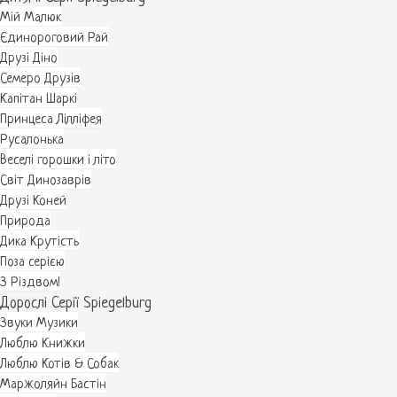
Мій Малюк
Єдинороговий Рай
Друзі Діно
Семеро Друзів
Капітан Шаркі
Принцеса Лілліфея
Русалонька
Веселі горошки і літо
Світ Динозаврів
Друзі Коней
Природа
Дика Крутість
Поза серією
З Різдвом!
Дорослі Серії Spiegelburg
Звуки Музики
Люблю Книжки
Люблю Котів & Собак
Маржоляйн Бастін