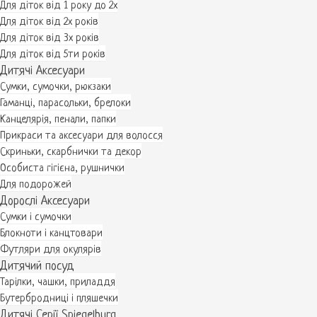
Для діток від 1 року до 2х
Для діток від 2х років
Для діток від 3х років
Для діток від 5ти років
Дитячі Аксесуари
Сумки, сумочки, рюкзаки
Гаманці, парасольки, брелоки
Канцелярія, пенали, папки
Прикраси та аксесуари для волосся
Скриньки, скарбнички та декор
Особиста гігієна, рушнички
Для подорожей
Дорослі Аксесуари
Сумки і сумочки
Блокноти і канцтовари
Футляри для окулярів
Дитячий посуд
Тарілки, чашки, приладдя
Бутербродниці і пляшечки
Дитячі Серії Spiegelburg