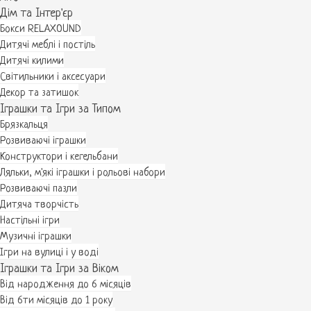
Дім та Інтер'єр
Бокси RELAXOUND
Дитячі меблі і постіль
Дитячі килими
Світильники і аксесуари
Декор та затишок
Іграшки та Ігри за Типом
Брязкальця
Розвиваючі іграшки
Конструктори і кегельбани
Ляльки, м'які іграшки і рольові набори
Розвиваючі пазли
Дитяча творчість
Настільні ігри
Музичні іграшки
Ігри на вулиці і у воді
Іграшки та Ігри за Віком
Від народження до 6 місяців
Від 6ти місяців до 1 року