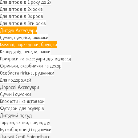
Для діток від 1 року до 2х
Для діток від 2х років
Для діток від 3х років
Для діток від 5ти років
Дитячі Аксесуари
Сумки, сумочки, рюкзаки
Гаманці, парасольки, брелоки
Канцелярія, пенали, папки
Прикраси та аксесуари для волосся
Скриньки, скарбнички та декор
Особиста гігієна, рушнички
Для подорожей
Дорослі Аксесуари
Сумки і сумочки
Блокноти і канцтовари
Футляри для окулярів
Дитячий посуд
Тарілки, чашки, приладдя
Бутербродниці і пляшечки
Дитячі Серії Spiegelburg