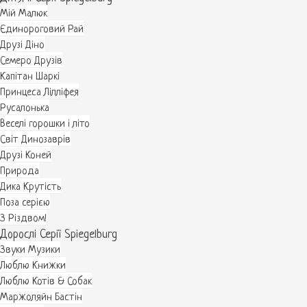
Мій Малюк
Єдинороговий Рай
Друзі Діно
Семеро Друзів
Капітан Шаркі
Принцеса Лілліфея
Русалонька
Веселі горошки і літо
Світ Динозаврів
Друзі Коней
Природа
Дика Крутість
Поза серією
З Різдвом!
Дорослі Серії Spiegelburg
Звуки Музики
Люблю Книжки
Люблю Котів & Собак
Маржоляйн Бастін