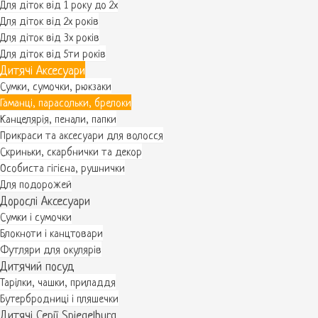
Для діток від 1 року до 2х
Для діток від 2х років
Для діток від 3х років
Для діток від 5ти років
Дитячі Аксесуари
Сумки, сумочки, рюкзаки
Гаманці, парасольки, брелоки
Канцелярія, пенали, папки
Прикраси та аксесуари для волосся
Скриньки, скарбнички та декор
Особиста гігієна, рушнички
Для подорожей
Дорослі Аксесуари
Сумки і сумочки
Блокноти і канцтовари
Футляри для окулярів
Дитячий посуд
Тарілки, чашки, приладдя
Бутербродниці і пляшечки
Дитячі Серії Spiegelburg