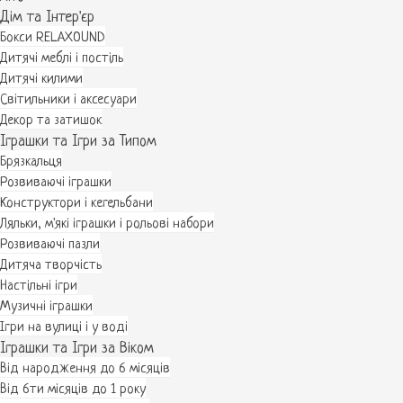
Дім та Інтер'єр
Бокси RELAXOUND
Дитячі меблі і постіль
Дитячі килими
Світильники і аксесуари
Декор та затишок
Іграшки та Ігри за Типом
Брязкальця
Розвиваючі іграшки
Конструктори і кегельбани
Ляльки, м'які іграшки і рольові набори
Розвиваючі пазли
Дитяча творчість
Настільні ігри
Музичні іграшки
Ігри на вулиці і у воді
Іграшки та Ігри за Віком
Від народження до 6 місяців
Від 6ти місяців до 1 року