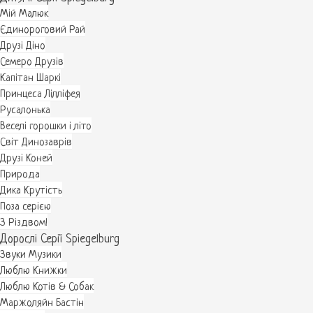
Мій Малюк
Єдинороговий Рай
Друзі Діно
Семеро Друзів
Капітан Шаркі
Принцеса Лілліфея
Русалонька
Веселі горошки і літо
Світ Динозаврів
Друзі Коней
Природа
Дика Крутість
Поза серією
З Різдвом!
Дорослі Серії Spiegelburg
Звуки Музики
Люблю Книжки
Люблю Котів & Собак
Маржоляйн Бастін