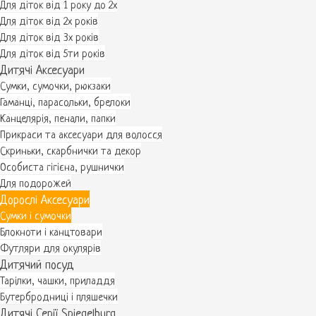
Для діток від 1 року до 2х
Для діток від 2х років
Для діток від 3х років
Для діток від 5ти років
Дитячі Аксесуари
Сумки, сумочки, рюкзаки
Гаманці, парасольки, брелоки
Канцелярія, пенали, папки
Прикраси та аксесуари для волосся
Скриньки, скарбнички та декор
Особиста гігієна, рушнички
Для подорожей
Дорослі Аксесуари
Сумки і сумочки
Блокноти і канцтовари
Футляри для окулярів
Дитячий посуд
Тарілки, чашки, приладдя
Бутербродниці і пляшечки
Дитячі Серії Spiegelburg