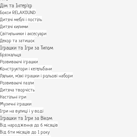
Дім та Інтер'єр
Бокси RELAXOUND
Дитячі меблі і постіль
Дитячі килими
Світильники і аксесуари
Декор та затишок
Іграшки та Ігри за Типом
Брязкальця
Розвиваючі іграшки
Конструктори і кегельбани
Ляльки, м'які іграшки і рольові набори
Розвиваючі пазли
Дитяча творчість
Настільні ігри
Музичні іграшки
Ігри на вулиці і у воді
Іграшки та Ігри за Віком
Від народження до 6 місяців
Від 6ти місяців до 1 року