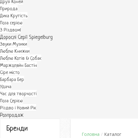
Друзі Коней
Природа
Дика Крутість
Поза серією
З Різдвом!
Дорослі Серії Spiegelburg
Звуки Музики
Люблю Книжки
Люблю Котів & Собак
Маржоляйн Бастін
Cіре місто
Барбара Бер
Удача
Час для творчості
Поза Серією
Різдво і Новий Рік
Розпродаж
Бренди
Головна
/
Каталог