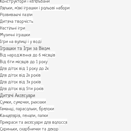
Конструктори і кегельбани
Ляльки, м'які іграшки і рольові набори
Розвиваючі пазли
Дитяча творчість
Настільні ігри
Музичні іграшки
Ігри на вулиці і у воді
Іграшки та Ігри за Віком
Від народження до 6 місяців
Від 6ти місяців до 1 року
Для діток від 1 року до 2х
Для діток від 2х років
Для діток від 3х років
Для діток від 5ти років
Дитячі Аксесуари
Сумки, сумочки, рюкзаки
Гаманці, парасольки, брелоки
Канцелярія, пенали, папки
Прикраси та аксесуари для волосся
Скриньки, скарбнички та декор