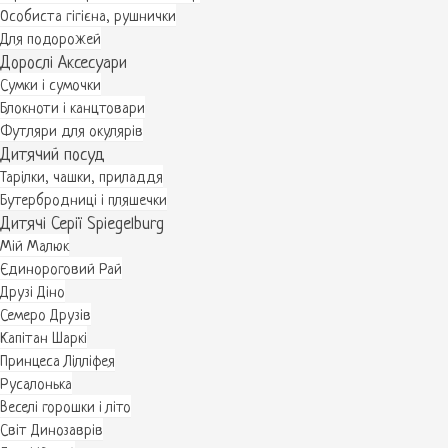
Особиста гігієна, рушнички
Для подорожей
Дорослі Аксесуари
Сумки і сумочки
Блокноти і канцтовари
Футляри для окулярів
Дитячий посуд
Тарілки, чашки, приладдя
Бутербродниці і пляшечки
Дитячі Серії Spiegelburg
Мій Малюк
Єдинороговий Рай
Друзі Діно
Семеро Друзів
Капітан Шаркі
Принцеса Лілліфея
Русалонька
Веселі горошки і літо
Світ Динозаврів