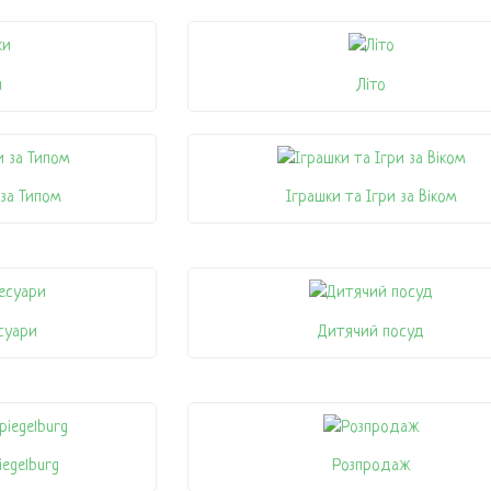
и
Літо
 за Типом
Іграшки та Ігри за Віком
суари
Дитячий посуд
iegelburg
Розпродаж