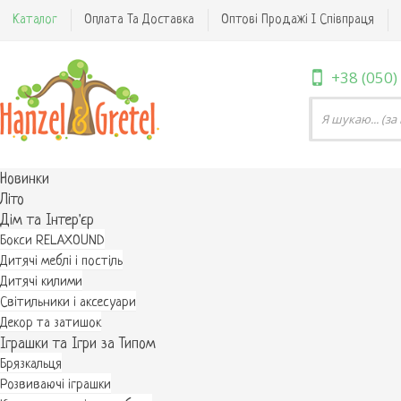
Каталог
Оплата Та Доставка
Оптові Продажі І Співпраця
+38 (050)
Новинки
Літо
Дім та Інтер'єр
Бокси RELAXOUND
Дитячі меблі і постіль
Дитячі килими
Світильники і аксесуари
Декор та затишок
Іграшки та Ігри за Типом
Брязкальця
Розвиваючі іграшки