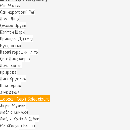
Мій Малюк
Єдинороговий Рай
Друзі Діно
Семеро Друзів
Капітан Шаркі
Принцеса Лілліфея
Русалонька
Веселі горошки і літо
Світ Динозаврів
Друзі Коней
Природа
Дика Крутість
Поза серією
З Різдвом!
Дорослі Серії Spiegelburg
Звуки Музики
Люблю Книжки
Люблю Котів & Собак
Маржоляйн Бастін