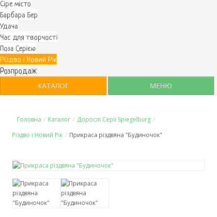
Cіре місто
Барбара Бер
Удача
Час для творчості
Поза Серією
Різдво і Новий Рік
Розпродаж
КАТАЛОГ
МЕНЮ
Головна
/
Каталог
/
Дорослі Серії Spiegelburg
/
Різдво і Новий Рік
/
Прикраса різдвяна "Будиночок"