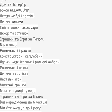
Дім та Інтер'єр
Бокси RELAXOUND
Дитячі меблі і постіль
Дитячі килими
Світильники і аксесуари
Декор та затишок
Іграшки та Ігри за Типом
Брязкальця
Розвиваючі іграшки
Конструктори і кегельбани
Ляльки, м'які іграшки і рольові набори
Розвиваючі пазли
Дитяча творчість
Настільні ігри
Музичні іграшки
Ігри на вулиці і у воді
Іграшки та Ігри за Віком
Від народження до 6 місяців
Від 6ти місяців до 1 року