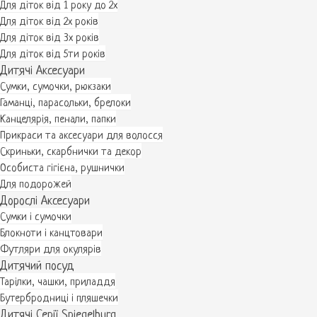
Для діток від 1 року до 2х
Для діток від 2х років
Для діток від 3х років
Для діток від 5ти років
Дитячі Аксесуари
Сумки, сумочки, рюкзаки
Гаманці, парасольки, брелоки
Канцелярія, пенали, папки
Прикраси та аксесуари для волосся
Скриньки, скарбнички та декор
Особиста гігієна, рушнички
Для подорожей
Дорослі Аксесуари
Сумки і сумочки
Блокноти і канцтовари
Футляри для окулярів
Дитячий посуд
Тарілки, чашки, приладдя
Бутербродниці і пляшечки
Дитячі Серії Spiegelburg