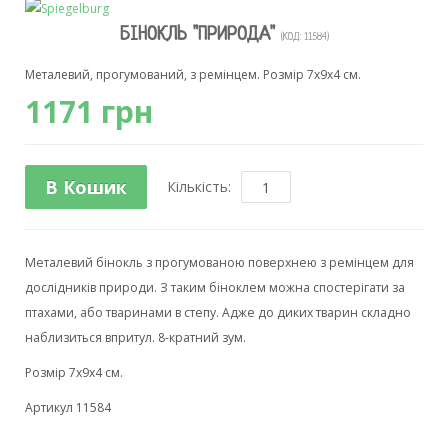
БІНОКЛЬ "ПРИРОДА"
(КОД:
11584
)
Металевий, прогумований, з ремінцем. Розмір 7х9х4 см.
1171 грн
В Кошик
Кількість:
Металевий бінокль з прогумованою поверхнею з ремінцем для
дослідників природи. З таким біноклем можна спостерігати за
птахами, або тваринами в степу. Адже до диких тварин складно
наблизиться впритул. 8-кратний зум.
Розмір 7х9х4 см.
Артикул 11584