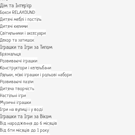
Дім та Інтер'єр
Бокси RELAXOUND
Дитячі меблі і постіль
Дитячі килими
Світильники і аксесуари
Декор та затишок
Іграшки та Ігри за Типом
Брязкальця
Розвиваючі іграшки
Конструктори і кегельбани
Ляльки, м'які іграшки і рольові набори
Розвиваючі пазли
Дитяча творчість
Настільні ігри
Музичні іграшки
Ігри на вулиці і у воді
Іграшки та Ігри за Віком
Від народження до 6 місяців
Від 6ти місяців до 1 року