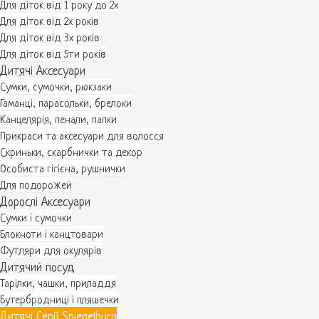
Для діток від 1 року до 2х
Для діток від 2х років
Для діток від 3х років
Для діток від 5ти років
Дитячі Аксесуари
Сумки, сумочки, рюкзаки
Гаманці, парасольки, брелоки
Канцелярія, пенали, папки
Прикраси та аксесуари для волосся
Скриньки, скарбнички та декор
Особиста гігієна, рушнички
Для подорожей
Дорослі Аксесуари
Сумки і сумочки
Блокноти і канцтовари
Футляри для окулярів
Дитячий посуд
Тарілки, чашки, приладдя
Бутербродниці і пляшечки
Дитячі Серії Spiegelburg