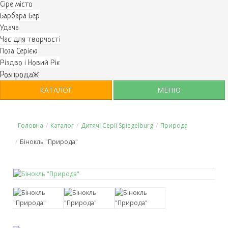
Cіре місто
Барбара Бер
Удача
Час для творчості
Поза Серією
Різдво і Новий Рік
Розпродаж
КАТАЛОГ
МЕНЮ
Головна
/
Каталог
/
Дитячі Серії Spiegelburg
/
Природа
/
Бінокль "Природа"