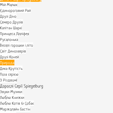
Мій Малюк
Єдинороговий Рай
Друзі Діно
Семеро Друзів
Капітан Шаркі
Принцеса Лілліфея
Русалонька
Веселі горошки і літо
Світ Динозаврів
Друзі Коней
Природа
Дика Крутість
Поза серією
З Різдвом!
Дорослі Серії Spiegelburg
Звуки Музики
Люблю Книжки
Люблю Котів & Собак
Маржоляйн Бастін