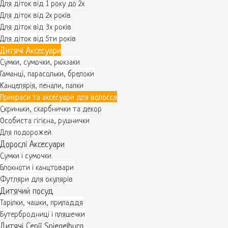
Для діток від 1 року до 2х
Для діток від 2х років
Для діток від 3х років
Для діток від 5ти років
Дитячі Аксесуари
Сумки, сумочки, рюкзаки
Гаманці, парасольки, брелоки
Канцелярія, пенали, папки
Прикраси та аксесуари для волосся
Скриньки, скарбнички та декор
Особиста гігієна, рушнички
Для подорожей
Дорослі Аксесуари
Сумки і сумочки
Блокноти і канцтовари
Футляри для окулярів
Дитячий посуд
Тарілки, чашки, приладдя
Бутербродниці і пляшечки
Дитячі Серії Spiegelburg