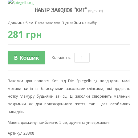
НАБІР ЗАКОЛОК "КИТ"
(КОД:
23308
)
Довжина 5 см. Пара заколок. 3 дизайни на вибір.
281 грн
В Кошик
Кількість:
Заколки для волосся Кит від Die Spiegelburg поєднують милі
мотиви китів із блискучими заколками-кліпсами, які додають
нотку гламуру будь-якій зачісці. Ці заколки створюють маленькі
родзинки як для повсякденного життя, так і для особливих
випадків.
Мають довжину приблизно 5 см, зручні та універсальні.
Артикул 23308