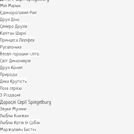
Мій Малюк
Єдинороговий Рай
Друзі Діно
Семеро Друзів
Капітан Шаркі
Принцеса Лілліфея
Русалонька
Веселі горошки і літо
Світ Динозаврів
Друзі Коней
Природа
Дика Крутість
Поза серією
З Різдвом!
Дорослі Серії Spiegelburg
Звуки Музики
Люблю Книжки
Люблю Котів & Собак
Маржоляйн Бастін