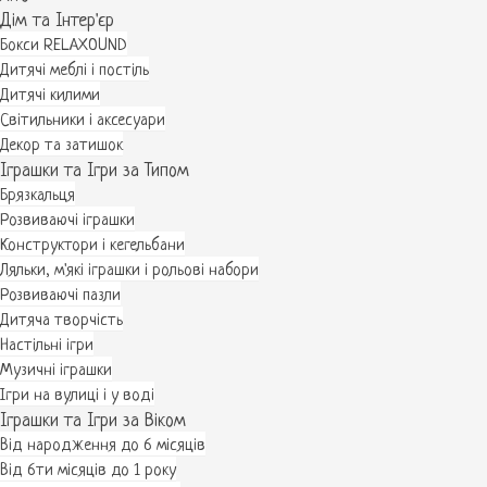
Дім та Інтер'єр
Бокси RELAXOUND
Дитячі меблі і постіль
Дитячі килими
Світильники і аксесуари
Декор та затишок
Іграшки та Ігри за Типом
Брязкальця
Розвиваючі іграшки
Конструктори і кегельбани
Ляльки, м'які іграшки і рольові набори
Розвиваючі пазли
Дитяча творчість
Настільні ігри
Музичні іграшки
Ігри на вулиці і у воді
Іграшки та Ігри за Віком
Від народження до 6 місяців
Від 6ти місяців до 1 року