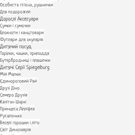
Особиста гігієна, рушнички
Для подорожей
Дорослі Аксесуари
Сумки і сумочки
Блокноти і канцтовари
Футляри для окулярів
Дитячий посуд
Тарілки, чашки, приладдя
Бутербродниці і пляшечки
Дитячі Серії Spiegelburg
Мій Малюк
Єдинороговий Рай
Друзі Діно
Семеро Друзів
Капітан Шаркі
Принцеса Лілліфея
Русалонька
Веселі горошки і літо
Світ Динозаврів