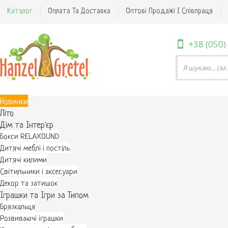
Каталог
Оплата Та Доставка
Оптові Продажі І Співпраця
+38 (050)
Новинки
Літо
Дім та Інтер'єр
Бокси RELAXOUND
Дитячі меблі і постіль
Дитячі килими
Світильники і аксесуари
Декор та затишок
Іграшки та Ігри за Типом
Брязкальця
Розвиваючі іграшки