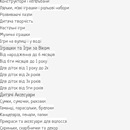
Конструктори і кегельбани
Ляльки, м'які іграшки і рольові набори
Розвиваючі пазли
Дитяча творчість
Настільні ігри
Музичні іграшки
Ігри на вулиці і у воді
Іграшки та Ігри за Віком
Від народження до 6 місяців
Від 6ти місяців до 1 року
Для діток від 1 року до 2х
Для діток від 2х років
Для діток від 3х років
Для діток від 5ти років
Дитячі Аксесуари
Сумки, сумочки, рюкзаки
Гаманці, парасольки, брелоки
Канцелярія, пенали, папки
Прикраси та аксесуари для волосся
Скриньки, скарбнички та декор