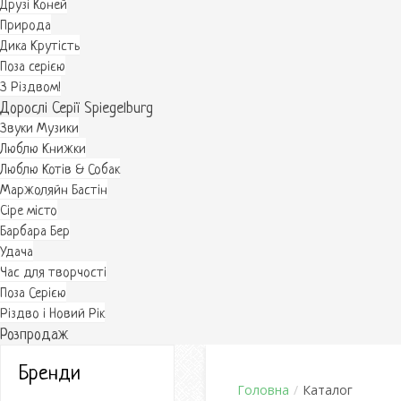
Друзі Коней
Природа
Дика Крутість
Поза серією
З Різдвом!
Дорослі Серії Spiegelburg
Звуки Музики
Люблю Книжки
Люблю Котів & Собак
Маржоляйн Бастін
Cіре місто
Барбара Бер
Удача
Час для творчості
Поза Серією
Різдво і Новий Рік
Розпродаж
Бренди
Головна
/
Каталог