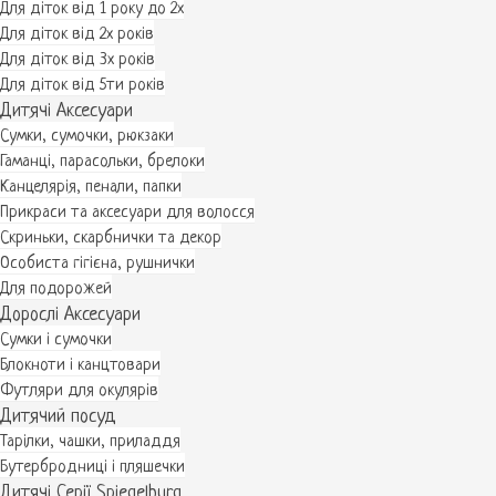
Для діток від 1 року до 2х
Для діток від 2х років
Для діток від 3х років
Для діток від 5ти років
Дитячі Аксесуари
Сумки, сумочки, рюкзаки
Гаманці, парасольки, брелоки
Канцелярія, пенали, папки
Прикраси та аксесуари для волосся
Скриньки, скарбнички та декор
Особиста гігієна, рушнички
Для подорожей
Дорослі Аксесуари
Сумки і сумочки
Блокноти і канцтовари
Футляри для окулярів
Дитячий посуд
Тарілки, чашки, приладдя
Бутербродниці і пляшечки
Дитячі Серії Spiegelburg