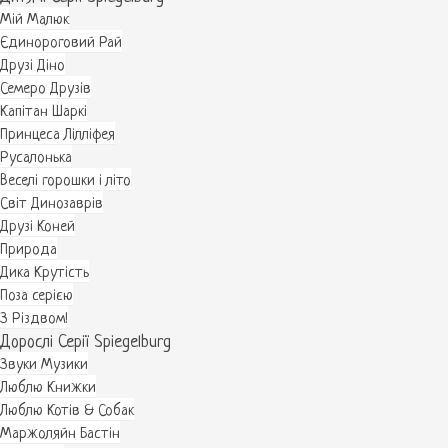
Мій Малюк
Єдинороговий Рай
Друзі Діно
Семеро Друзів
Капітан Шаркі
Принцеса Лілліфея
Русалонька
Веселі горошки і літо
Світ Динозаврів
Друзі Коней
Природа
Дика Крутість
Поза серією
З Різдвом!
Дорослі Серії Spiegelburg
Звуки Музики
Люблю Книжки
Люблю Котів & Собак
Маржоляйн Бастін