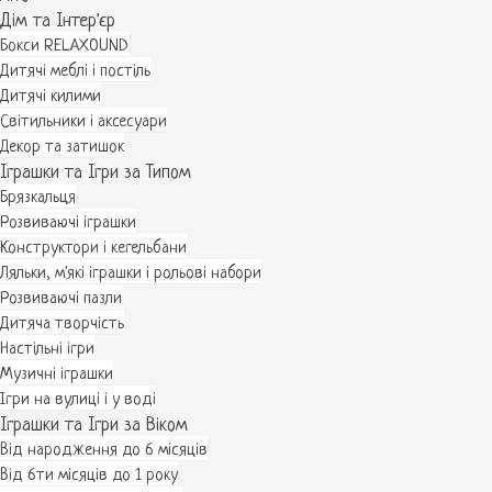
Дім та Інтер'єр
Бокси RELAXOUND
Дитячі меблі і постіль
Дитячі килими
Світильники і аксесуари
Декор та затишок
Іграшки та Ігри за Типом
Брязкальця
Розвиваючі іграшки
Конструктори і кегельбани
Ляльки, м'які іграшки і рольові набори
Розвиваючі пазли
Дитяча творчість
Настільні ігри
Музичні іграшки
Ігри на вулиці і у воді
Іграшки та Ігри за Віком
Від народження до 6 місяців
Від 6ти місяців до 1 року