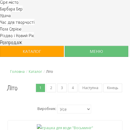
Cіре місто
Барбара Бер
Удача
Час для творчості
Поза Серією
Різдво і Новий Рік
Розпродаж
КАТАЛОГ
МЕНЮ
Головна
/
Каталог
/
Літо
Літо
1
2
3
4
Наступна
Кінець
Виробник: