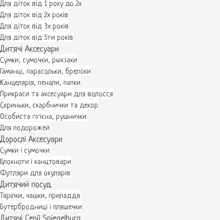
Для діток від 1 року до 2х
Для діток від 2х років
Для діток від 3х років
Для діток від 5ти років
Дитячі Аксесуари
Сумки, сумочки, рюкзаки
Гаманці, парасольки, брелоки
Канцелярія, пенали, папки
Прикраси та аксесуари для волосся
Скриньки, скарбнички та декор
Особиста гігієна, рушнички
Для подорожей
Дорослі Аксесуари
Сумки і сумочки
Блокноти і канцтовари
Футляри для окулярів
Дитячий посуд
Тарілки, чашки, приладдя
Бутербродниці і пляшечки
Дитячі Серії Spiegelburg