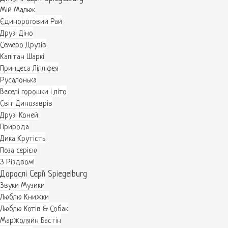
Мій Малюк
Єдинороговий Рай
Друзі Діно
Семеро Друзів
Капітан Шаркі
Принцеса Лілліфея
Русалонька
Веселі горошки і літо
Світ Динозаврів
Друзі Коней
Природа
Дика Крутість
Поза серією
З Різдвом!
Дорослі Серії Spiegelburg
Звуки Музики
Люблю Книжки
Люблю Котів & Собак
Маржоляйн Бастін