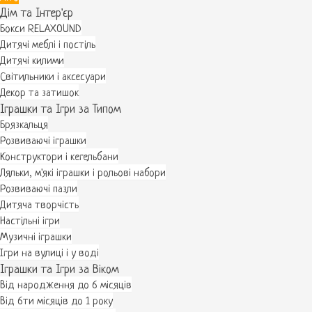
Дім та Інтер'єр
Бокси RELAXOUND
Дитячі меблі і постіль
Дитячі килими
Світильники і аксесуари
Декор та затишок
Іграшки та Ігри за Типом
Брязкальця
Розвиваючі іграшки
Конструктори і кегельбани
Ляльки, м'які іграшки і рольові набори
Розвиваючі пазли
Дитяча творчість
Настільні ігри
Музичні іграшки
Ігри на вулиці і у воді
Іграшки та Ігри за Віком
Від народження до 6 місяців
Від 6ти місяців до 1 року