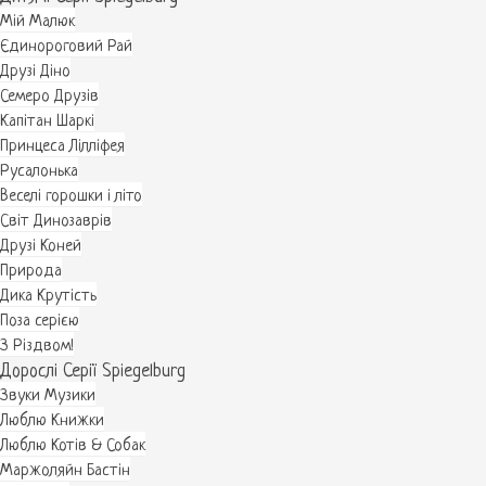
Мій Малюк
Єдинороговий Рай
Друзі Діно
Семеро Друзів
Капітан Шаркі
Принцеса Лілліфея
Русалонька
Веселі горошки і літо
Світ Динозаврів
Друзі Коней
Природа
Дика Крутість
Поза серією
З Різдвом!
Дорослі Серії Spiegelburg
Звуки Музики
Люблю Книжки
Люблю Котів & Собак
Маржоляйн Бастін