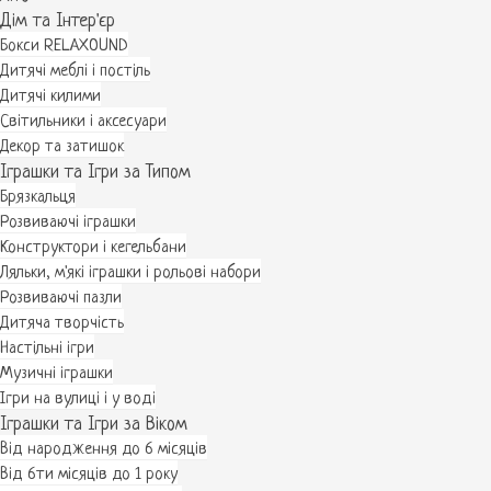
Дім та Інтер'єр
Бокси RELAXOUND
Дитячі меблі і постіль
Дитячі килими
Світильники і аксесуари
Декор та затишок
Іграшки та Ігри за Типом
Брязкальця
Розвиваючі іграшки
Конструктори і кегельбани
Ляльки, м'які іграшки і рольові набори
Розвиваючі пазли
Дитяча творчість
Настільні ігри
Музичні іграшки
Ігри на вулиці і у воді
Іграшки та Ігри за Віком
Від народження до 6 місяців
Від 6ти місяців до 1 року