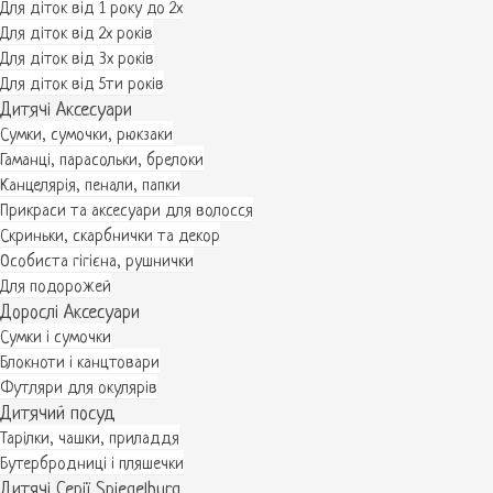
Для діток від 1 року до 2х
Для діток від 2х років
Для діток від 3х років
Для діток від 5ти років
Дитячі Аксесуари
Сумки, сумочки, рюкзаки
Гаманці, парасольки, брелоки
Канцелярія, пенали, папки
Прикраси та аксесуари для волосся
Скриньки, скарбнички та декор
Особиста гігієна, рушнички
Для подорожей
Дорослі Аксесуари
Сумки і сумочки
Блокноти і канцтовари
Футляри для окулярів
Дитячий посуд
Тарілки, чашки, приладдя
Бутербродниці і пляшечки
Дитячі Серії Spiegelburg