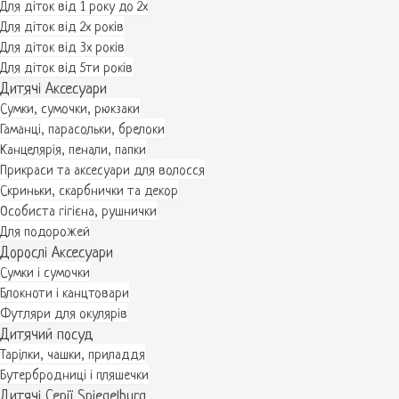
Для діток від 1 року до 2х
Для діток від 2х років
Для діток від 3х років
Для діток від 5ти років
Дитячі Аксесуари
Сумки, сумочки, рюкзаки
Гаманці, парасольки, брелоки
Канцелярія, пенали, папки
Прикраси та аксесуари для волосся
Скриньки, скарбнички та декор
Особиста гігієна, рушнички
Для подорожей
Дорослі Аксесуари
Сумки і сумочки
Блокноти і канцтовари
Футляри для окулярів
Дитячий посуд
Тарілки, чашки, приладдя
Бутербродниці і пляшечки
Дитячі Серії Spiegelburg