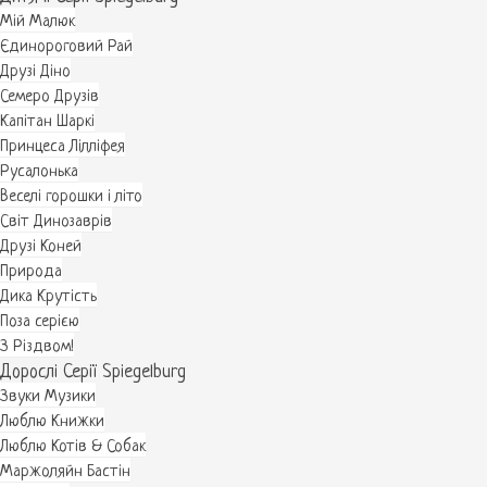
Мій Малюк
Єдинороговий Рай
Друзі Діно
Семеро Друзів
Капітан Шаркі
Принцеса Лілліфея
Русалонька
Веселі горошки і літо
Світ Динозаврів
Друзі Коней
Природа
Дика Крутість
Поза серією
З Різдвом!
Дорослі Серії Spiegelburg
Звуки Музики
Люблю Книжки
Люблю Котів & Собак
Маржоляйн Бастін