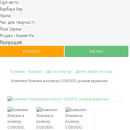
Cіре місто
Барбара Бер
Удача
Час для творчості
Поза Серією
Різдво і Новий Рік
Розпродаж
КАТАЛОГ
МЕНЮ
Головна
/
Каталог
/
Дім та Інтер'єр
/
Дитячі меблі і постіль
/
Комплект білизни в колиску CODODO, рожеві кружечки