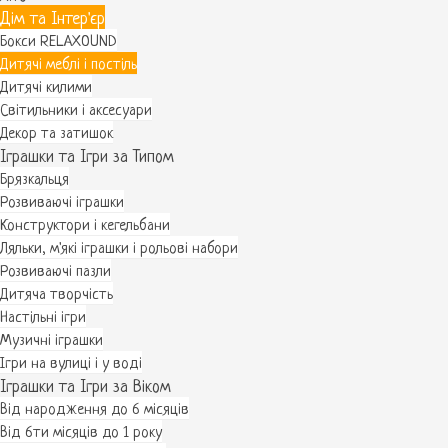
Дім та Інтер'єр
Бокси RELAXOUND
Дитячі меблі і постіль
Дитячі килими
Світильники і аксесуари
Декор та затишок
Іграшки та Ігри за Типом
Брязкальця
Розвиваючі іграшки
Конструктори і кегельбани
Ляльки, м'які іграшки і рольові набори
Розвиваючі пазли
Дитяча творчість
Настільні ігри
Музичні іграшки
Ігри на вулиці і у воді
Іграшки та Ігри за Віком
Від народження до 6 місяців
Від 6ти місяців до 1 року