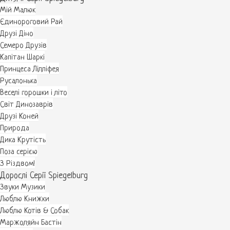
Мій Малюк
Єдинороговий Рай
Друзі Діно
Семеро Друзів
Капітан Шаркі
Принцеса Лілліфея
Русалонька
Веселі горошки і літо
Світ Динозаврів
Друзі Коней
Природа
Дика Крутість
Поза серією
З Різдвом!
Дорослі Серії Spiegelburg
Звуки Музики
Люблю Книжки
Люблю Котів & Собак
Маржоляйн Бастін