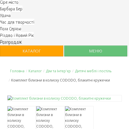
Cіре місто
Барбара Бер
Удача
Час для творчості
Поза Серією
Різдво і Новий Рік
Розпродаж
КАТАЛОГ
МЕНЮ
Головна
/
Каталог
/
Дім та Інтер'єр
/
Дитячі меблі і постіль
/
Комплект білизни в колиску CODODO, блакитні кружечки