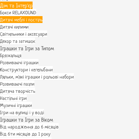
Дім та Інтер'єр
Бокси RELAXOUND
Дитячі меблі і постіль
Дитячі килими
Світильники і аксесуари
Декор та затишок
Іграшки та Ігри за Типом
Брязкальця
Розвиваючі іграшки
Конструктори і кегельбани
Ляльки, м'які іграшки і рольові набори
Розвиваючі пазли
Дитяча творчість
Настільні ігри
Музичні іграшки
Ігри на вулиці і у воді
Іграшки та Ігри за Віком
Від народження до 6 місяців
Від 6ти місяців до 1 року