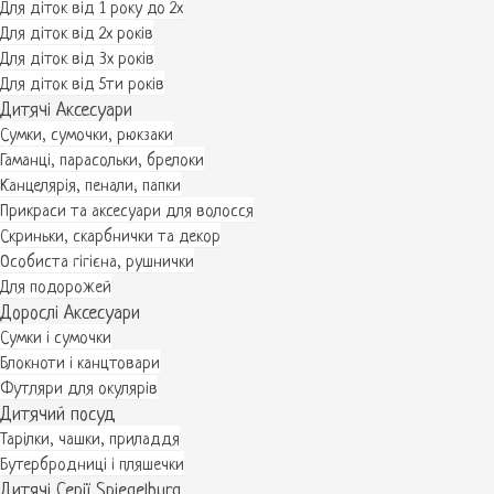
Для діток від 1 року до 2х
Для діток від 2х років
Для діток від 3х років
Для діток від 5ти років
Дитячі Аксесуари
Сумки, сумочки, рюкзаки
Гаманці, парасольки, брелоки
Канцелярія, пенали, папки
Прикраси та аксесуари для волосся
Скриньки, скарбнички та декор
Особиста гігієна, рушнички
Для подорожей
Дорослі Аксесуари
Сумки і сумочки
Блокноти і канцтовари
Футляри для окулярів
Дитячий посуд
Тарілки, чашки, приладдя
Бутербродниці і пляшечки
Дитячі Серії Spiegelburg