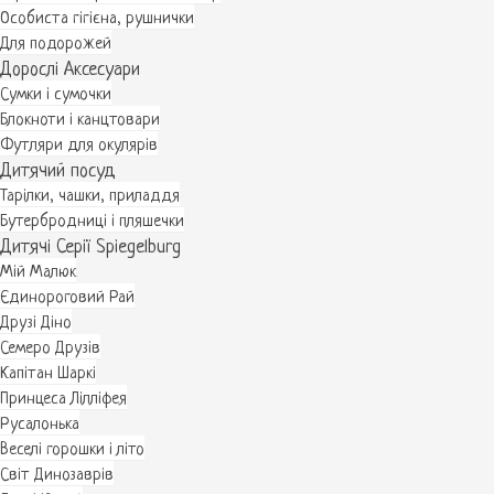
Особиста гігієна, рушнички
Для подорожей
Дорослі Аксесуари
Сумки і сумочки
Блокноти і канцтовари
Футляри для окулярів
Дитячий посуд
Тарілки, чашки, приладдя
Бутербродниці і пляшечки
Дитячі Серії Spiegelburg
Мій Малюк
Єдинороговий Рай
Друзі Діно
Семеро Друзів
Капітан Шаркі
Принцеса Лілліфея
Русалонька
Веселі горошки і літо
Світ Динозаврів