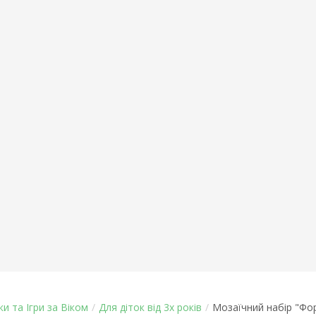
ки та Ігри за Віком
/
Для діток від 3х років
/
Мозаїчний набір "Фо