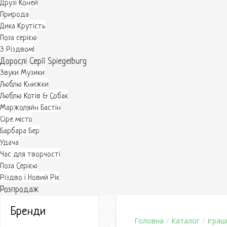
Друзі Коней
Природа
Дика Крутість
Поза серією
З Різдвом!
Дорослі Серії Spiegelburg
Звуки Музики
Люблю Книжки
Люблю Котів & Собак
Маржоляйн Бастін
Cіре місто
Барбара Бер
Удача
Час для творчості
Поза Серією
Різдво і Новий Рік
Розпродаж
Бренди
Головна
/
Каталог
/
Іграш