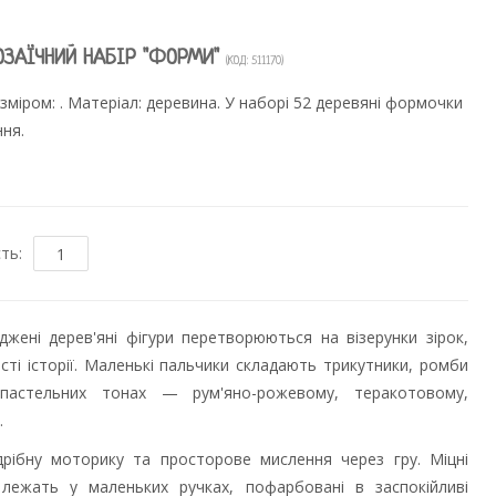
ЗАЇЧНИЙ НАБІР "ФОРМИ"
(КОД:
511170
)
зміром: . Матеріал: деревина. У наборі 52 деревяні формочки
ння.
сть:
джені дерев'яні фігури перетворюються на візерунки зірок,
сті історії. Маленькі пальчики складають трикутники, ромби
пастельних тонах — рум'яно-рожевому, теракотовому,
.
рібну моторику та просторове мислення через гру. Міцні
 лежать у маленьких ручках, пофарбовані в заспокійливі