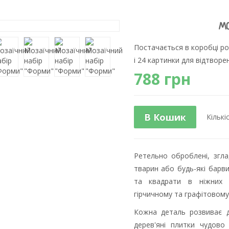
МО
Постачається в коробці ро
і 24 картинки для відтворе
788 грн
В Кошик
Кількі
Ретельно оброблені, згла
тварин або будь-які барви
та квадрати в ніжних 
гірчичному та графітовому
Кожна деталь розвиває д
дерев'яні плитки чудово