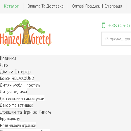
Каталог
Оплата Та Доставка
Оптові Продажі І Співпраця
+38 (050)
Новинки
Літо
Дім та Інтер'єр
Бокси RELAXOUND
Дитячі меблі і постіль
Дитячі килими
Світильники і аксесуари
Декор та затишок
Іграшки та Ігри за Типом
Брязкальця
Розвиваючі іграшки