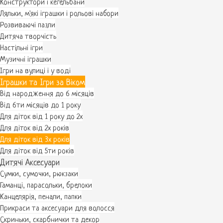
Конструктори і кегельбани
Ляльки, м'які іграшки і рольові набори
Розвиваючі пазли
Дитяча творчість
Настільні ігри
Музичні іграшки
Ігри на вулиці і у воді
Іграшки та Ігри за Віком
Від народження до 6 місяців
Від 6ти місяців до 1 року
Для діток від 1 року до 2х
Для діток від 2х років
Для діток від 3х років
Для діток від 5ти років
Дитячі Аксесуари
Сумки, сумочки, рюкзаки
Гаманці, парасольки, брелоки
Канцелярія, пенали, папки
Прикраси та аксесуари для волосся
Скриньки, скарбнички та декор