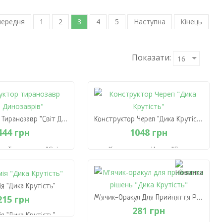
ередня
1
2
3
4
5
Наступна
Кінець
Показати:
Конструктор Тиранозавр "Світ Динозаврів"
Конструктор Череп "Дика Крутість"
444 грн
1048 грн
р Тиранозавр "Світ
Конструктор Череп "Дика
инозаврів"
Крутість"
444 грн
1048 грн
ія "Дика Крутість"
 Кошик
В Кошик
215 грн
М'ячик-Оракул Для Прийняття Рішень "Дика Крутість"
281 грн
ія "Дика Крутість"