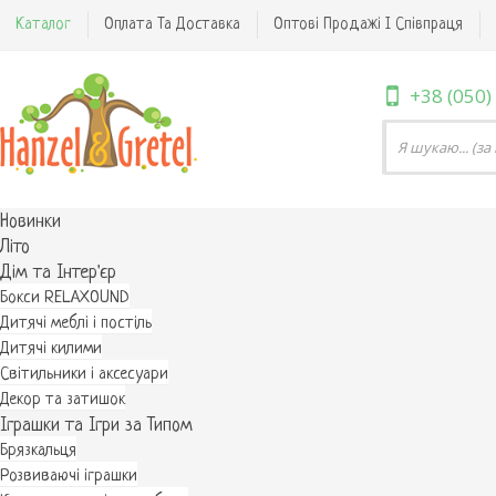
Каталог
Оплата Та Доставка
Оптові Продажі І Співпраця
+38 (050)
Новинки
Літо
Дім та Інтер'єр
Бокси RELAXOUND
Дитячі меблі і постіль
Дитячі килими
Світильники і аксесуари
Декор та затишок
Іграшки та Ігри за Типом
Брязкальця
Розвиваючі іграшки