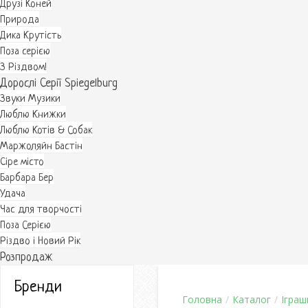
Друзі Коней
Природа
Дика Крутість
Поза серією
З Різдвом!
Дорослі Серії Spiegelburg
Звуки Музики
Люблю Книжки
Люблю Котів & Собак
Маржоляйн Бастін
Cіре місто
Барбара Бер
Удача
Час для творчості
Поза Серією
Різдво і Новий Рік
Розпродаж
Бренди
Головна
/
Каталог
/
Іграш