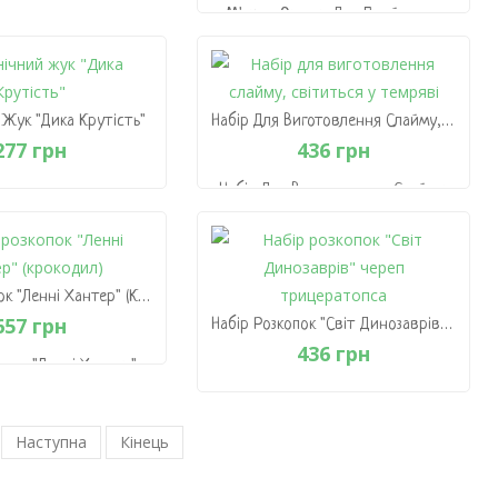
215 грн
М'ячик-Оракул Для Прийняття
Рішень "Дика Крутість"
281 грн
 Кошик
В Кошик
Жук "Дика Крутість"
Набір Для Виготовлення Слайму, Світиться У Темряві
277 грн
436 грн
Набір Для Виготовлення Слайму,
Жук "Дика Крутість"
Світиться У Темряві
277 грн
436 грн
 Кошик
В Кошик
Набір Розкопок "Ленні Хантер" (крокодил)
657 грн
Набір Розкопок "Світ Динозаврів" Череп Трицератопса
436 грн
опок "Ленні Хантер"
крокодил)
657 грн
Набір Розкопок "Світ Динозаврів"
Наступна
Кінець
Череп Трицератопса
 Кошик
436 грн