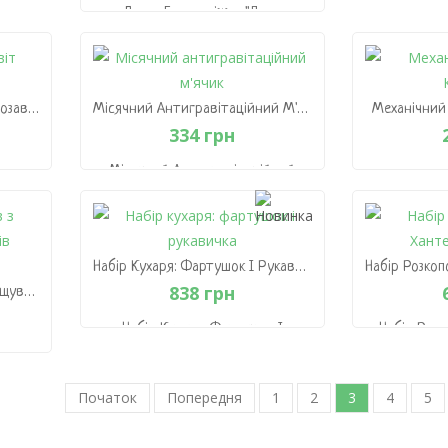
Липка Багатоніжка "Дика
Крутість"
215 грн
В
В Кошик
Міні-Конструктор "Світ Динозаврів"
Місячний Антигравітаційний М'ячик
Механічний 
334 грн
т
Місячний Антигравітаційний
М'ячик
Механічний 
334 грн
В Кошик
В
Набір Кухаря: Фартушок І Рукавичка
838 грн
Набір Експериментів З Вирощування Кристалів "Єдинороговий Рай"
Набір Кухаря: Фартушок І
Набір Розк
Рукавичка
(
З
838 грн
в
Початок
Попередня
1
2
3
4
5
В Кошик
В