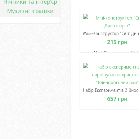
Нічники та інтер’єр
2037 грн
Музичні іграшки
В Кошик
215 грн
Міні-Конструктор "Сві
Динозаврів"
215 грн
В Кошик
657 грн
Набір Експериментів 
Вирощування Кристалі
"Єдинороговий Рай"
657 грн