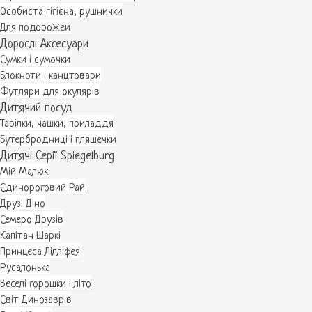
Особиста гігієна, рушнички
Для подорожей
Дорослі Аксесуари
Сумки і сумочки
Блокноти і канцтовари
Футляри для окулярів
Дитячий посуд
Тарілки, чашки, приладдя
Бутербродниці і пляшечки
Дитячі Серії Spiegelburg
Мій Малюк
Єдинороговий Рай
Друзі Діно
Семеро Друзів
Капітан Шаркі
Принцеса Лілліфея
Русалонька
Веселі горошки і літо
Світ Динозаврів