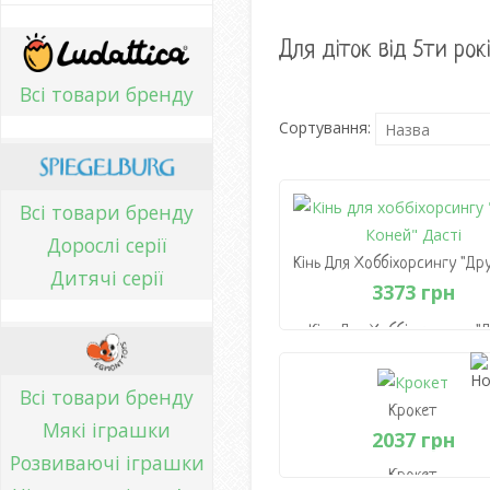
Для діток від 5ти рок
Всі товари бренду
Сортування:
Всі товари бренду
Дорослі серії
Дитячі серії
3373 грн
Кінь Для Хоббіхорсингу "Д
Коней" Дасті
3373 грн
Всі товари бренду
Крокет
Мякі іграшки
В Кошик
2037 грн
Розвиваючі іграшки
Крокет