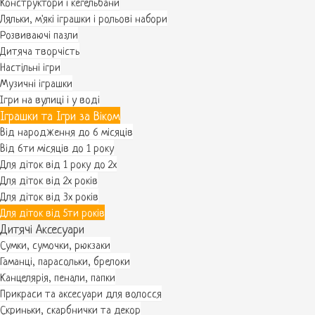
Конструктори і кегельбани
Ляльки, м'які іграшки і рольові набори
Розвиваючі пазли
Дитяча творчість
Настільні ігри
Музичні іграшки
Ігри на вулиці і у воді
Іграшки та Ігри за Віком
Від народження до 6 місяців
Від 6ти місяців до 1 року
Для діток від 1 року до 2х
Для діток від 2х років
Для діток від 3х років
Для діток від 5ти років
Дитячі Аксесуари
Сумки, сумочки, рюкзаки
Гаманці, парасольки, брелоки
Канцелярія, пенали, папки
Прикраси та аксесуари для волосся
Скриньки, скарбнички та декор