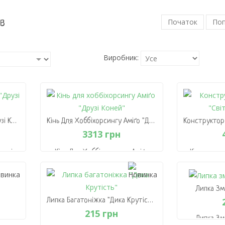
ів
Початок
Поп
Виробник:
Кінь Для Хоббіхорсингу "Друзі Коней" Дасті
Кінь Для Хоббіхорсингу Аміґо "Друзі Коней"
3313 грн
рузі
Кінь Для Хоббіхорсингу Аміґо
Конструкто
"Друзі Коней"
Д
3313 грн
Липка Зм
В Кошик
В
Липка Багатоніжка "Дика Крутість"
215 грн
Липка Зм